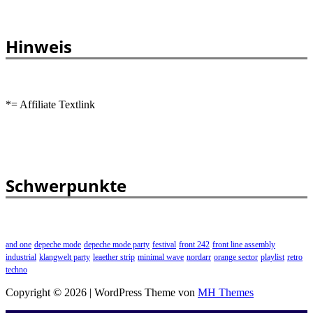
Hinweis
*= Affiliate Textlink
Schwerpunkte
and one
depeche mode
depeche mode party
festival
front 242
front line assembly
industrial
klangwelt party
leaether strip
minimal wave
nordarr
orange sector
playlist
retro
techno
Copyright © 2026 | WordPress Theme von
MH Themes