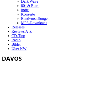
Dark Wave
80s & Retro
Indie
Konzerte
Bandvorstellungen
MP3-Downloads
Releases
Reviews A-Z
CD-Tipp
Radio
Bilder
Über KW
DAVOS