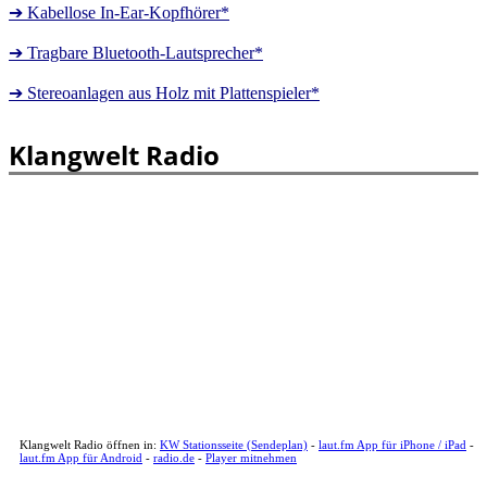
➔ Kabellose In-Ear-Kopfhörer*
➔ Tragbare Bluetooth-Lautsprecher*
➔ Stereoanlagen aus Holz mit Plattenspieler*
Klangwelt Radio
Klangwelt Radio öffnen in:
KW Stationsseite (Sendeplan)
-
laut.fm App für iPhone / iPad
-
laut.fm App für Android
-
radio.de
-
Player mitnehmen