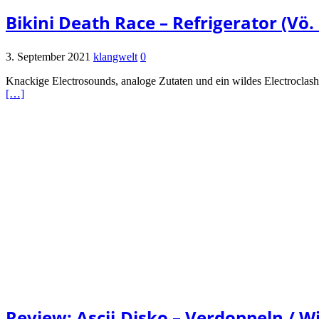
Bikini Death Race – Refrigerator (Vö
3. September 2021
klangwelt
0
Knackige Electrosounds, analoge Zutaten und ein wildes Electrocla
[…]
Review: Ascii.Disko – Verdoppeln / W