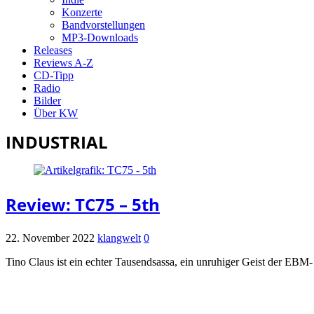
Konzerte
Bandvorstellungen
MP3-Downloads
Releases
Reviews A-Z
CD-Tipp
Radio
Bilder
Über KW
INDUSTRIAL
Review: TC75 – 5th
22. November 2022
klangwelt
0
Tino Claus ist ein echter Tausendsassa, ein unruhiger Geist der EB