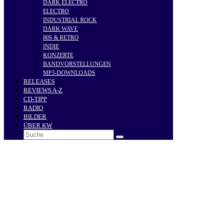
DARK ELECTRO
ELECTRO
INDUSTRIAL ROCK
DARK WAVE
80S & RETRO
INDIE
KONZERTE
BANDVORSTELLUNGEN
MP3-DOWNLOADS
RELEASES
REVIEWS A-Z
CD-TIPP
RADIO
BILDER
ÜBER KW
Search