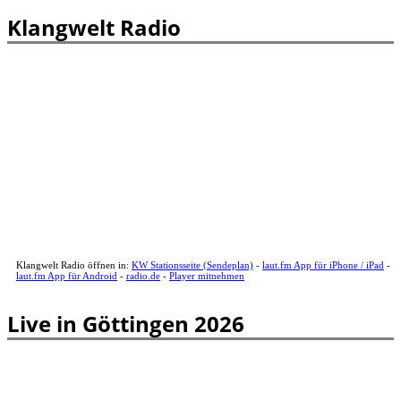
Klangwelt Radio
Klangwelt Radio öffnen in:
KW Stationsseite (Sendeplan)
-
laut.fm App für iPhone / iPad
-
laut.fm App für Android
-
radio.de
-
Player mitnehmen
Live in Göttingen 2026