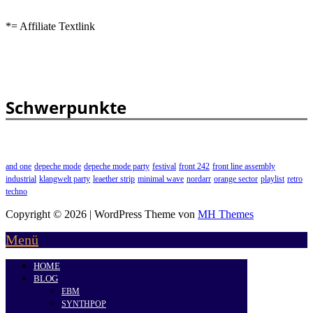
*= Affiliate Textlink
Schwerpunkte
and one
depeche mode
depeche mode party
festival
front 242
front line assembly
industrial
klangwelt party
leaether strip
minimal wave
nordarr
orange sector
playlist
retro
techno
Copyright © 2026 | WordPress Theme von
MH Themes
Menü
HOME
BLOG
EBM
SYNTHPOP