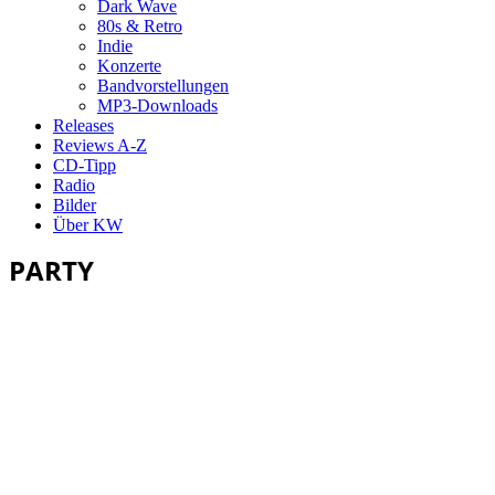
Dark Wave
80s & Retro
Indie
Konzerte
Bandvorstellungen
MP3-Downloads
Releases
Reviews A-Z
CD-Tipp
Radio
Bilder
Über KW
PARTY