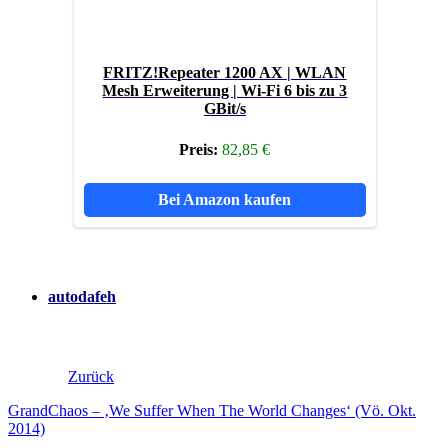
FRITZ!Repeater 1200 AX | WLAN
Mesh Erweiterung | Wi-Fi 6 bis zu 3
GBit/s
Preis:
82,85 €
Bei Amazon kaufen
autodafeh
Zurück
GrandChaos – ‚We Suffer When The World Changes‘ (Vö. Okt.
2014)