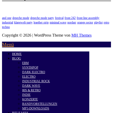
and one
depeche mode
depeche mode party
festival
front 242
front line assembly
industrial
klangwelt party
leaether strip
minimal wave
nordarr
orange sector
playlist
retro
techno
Copyright © 2026 | WordPress Theme von
MH Themes
Menü
HOME
BLOG
EBM
SYNTHPOP
DARK ELECTRO
ELECTRO
INDUSTRIAL ROCK
DARK WAVE
80S & RETRO
INDIE
KONZERTE
BANDVORSTELLUNGEN
MP3-DOWNLOADS
RELEASES