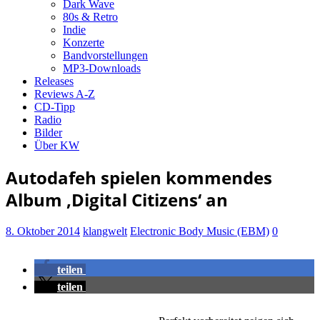
Dark Wave
80s & Retro
Indie
Konzerte
Bandvorstellungen
MP3-Downloads
Releases
Reviews A-Z
CD-Tipp
Radio
Bilder
Über KW
Autodafeh spielen kommendes
Album ‚Digital Citizens‘ an
8. Oktober 2014
klangwelt
Electronic Body Music (EBM)
0
teilen
teilen