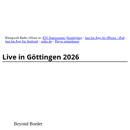
Klangwelt Radio öffnen in:
KW Stationsseite (Sendeplan)
-
laut.fm App für iPhone / iPad
-
laut.fm App für Android
-
radio.de
-
Player mitnehmen
Live in Göttingen 2026
Beyond Border