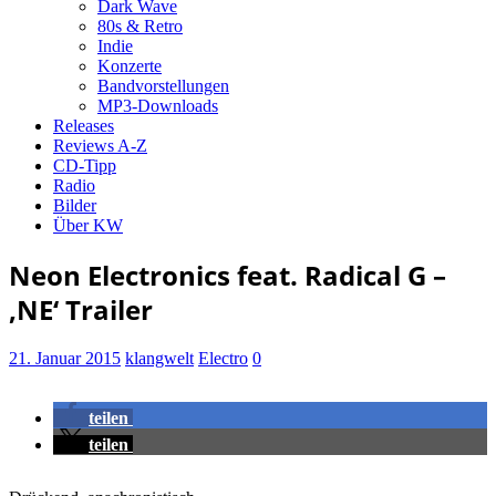
Dark Wave
80s & Retro
Indie
Konzerte
Bandvorstellungen
MP3-Downloads
Releases
Reviews A-Z
CD-Tipp
Radio
Bilder
Über KW
Neon Electronics feat. Radical G –
‚NE‘ Trailer
21. Januar 2015
klangwelt
Electro
0
teilen
teilen