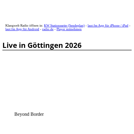
Klangwelt Radio öffnen in:
KW Stationsseite (Sendeplan)
-
laut.fm App für iPhone / iPad
-
laut.fm App für Android
-
radio.de
-
Player mitnehmen
Live in Göttingen 2026
Beyond Border