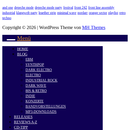
and one
depeche mode
depeche mode party
festival
front 242
front line assembly
industrial
klangwelt party
leaether strip
minimal wave
nordarr
orange sector
playlist
retro
techno
Copyright © 2026 | WordPress Theme von
MH Themes
Menü
HOME
BLOG
EBM
SYNTHPOP
DARK ELECTRO
ELECTRO
INDUSTRIAL ROCK
DARK WAVE
80S & RETRO
INDIE
KONZERTE
BANDVORSTELLUNGEN
MP3-DOWNLOADS
RELEASES
REVIEWS A-Z
CD-TIPP