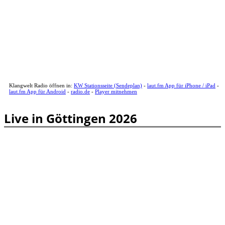
Klangwelt Radio öffnen in:
KW Stationsseite (Sendeplan)
-
laut.fm App für iPhone / iPad
-
laut.fm App für Android
-
radio.de
-
Player mitnehmen
Live in Göttingen 2026