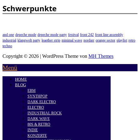
Schwerpunkte
and one
depeche mode
depeche mode party
festival
front 242
front line assembly
industrial
klangwelt party
leaether strip
minimal wave
nordarr
orange sector
playlist
retro
techno
Copyright © 2026 | WordPress Theme von
MH Themes
Menü
HOME
BLOG
EBM
SYNTHPOP
DARK ELECTRO
ELECTRO
INDUSTRIAL ROCK
DARK WAVE
80S & RETRO
INDIE
KONZERTE