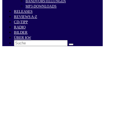
BANDVORSTELLUNGEN
MP3-DOWNLOADS
RELEASES
REVIEWS A-Z
CD-TIPP
RADIO
BILDER
ÜBER KW
Search