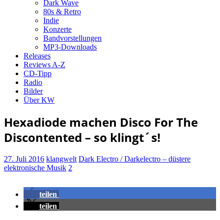
Dark Wave
80s & Retro
Indie
Konzerte
Bandvorstellungen
MP3-Downloads
Releases
Reviews A-Z
CD-Tipp
Radio
Bilder
Über KW
Hexadiode machen Disco For The
Discontented – so klingt´s!
27. Juli 2016
klangwelt
Dark Electro / Darkelectro – düstere
elektronische Musik
2
teilen
teilen