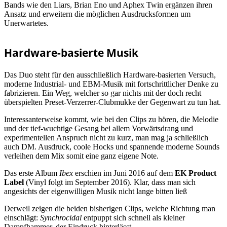
Bands wie den Liars, Brian Eno und Aphex Twin ergänzen ihren
Ansatz und erweitern die möglichen Ausdrucksformen um
Unerwartetes.
Hardware-basierte Musik
Das Duo steht für den ausschließlich Hardware-basierten Versuch,
moderne Industrial- und EBM-Musik mit fortschrittlicher Denke zu
fabrizieren. Ein Weg, welcher so gar nichts mit der doch recht
überspielten Preset-Verzerrer-Clubmukke der Gegenwart zu tun hat.
Interessanterweise kommt, wie bei den Clips zu hören, die Melodie
und der tief-wuchtige Gesang bei allem Vorwärtsdrang und
experimentellen Anspruch nicht zu kurz, man mag ja schließlich
auch DM. Ausdruck, coole Hocks und spannende moderne Sounds
verleihen dem Mix somit eine ganz eigene Note.
Das erste Album
Ibex
erschien im Juni 2016 auf dem
EK Product
Label
(Vinyl folgt im September 2016). Klar, dass man sich
angesichts der eigenwilligen Musik nicht lange bitten ließ
Derweil zeigen die beiden bisherigen Clips, welche Richtung man
einschlägt:
Synchrocidal
entpuppt sich schnell als kleiner
Dampfhammer, der Eindruck hinterlässt.