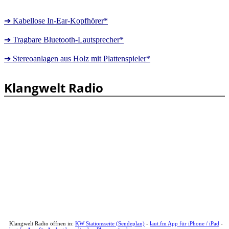
➔ Kabellose In-Ear-Kopfhörer*
➔ Tragbare Bluetooth-Lautsprecher*
➔ Stereoanlagen aus Holz mit Plattenspieler*
Klangwelt Radio
Klangwelt Radio öffnen in:
KW Stationsseite (Sendeplan)
-
laut.fm App für iPhone / iPad
-