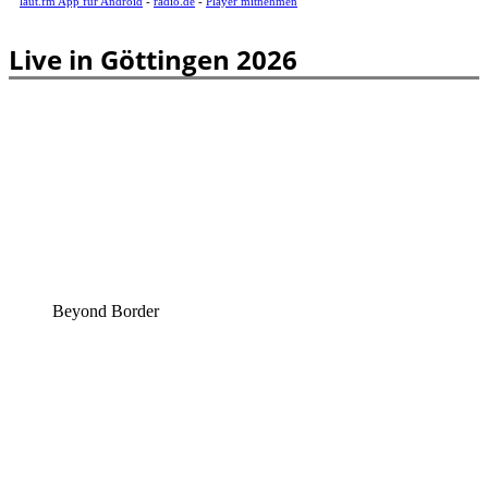
laut.fm App für Android
-
radio.de
-
Player mitnehmen
Live in Göttingen 2026
Beyond Border