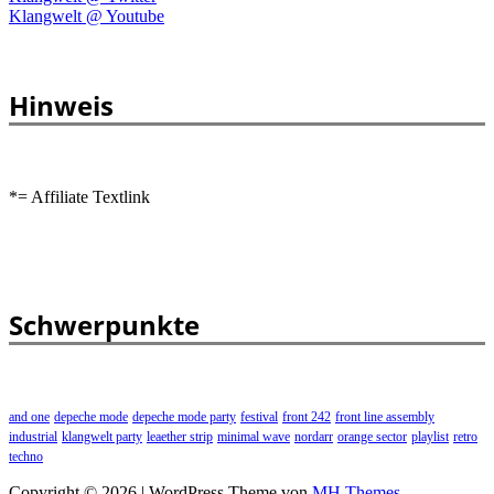
Klangwelt @ Youtube
Hinweis
*= Affiliate Textlink
Schwerpunkte
and one
depeche mode
depeche mode party
festival
front 242
front line assembly
industrial
klangwelt party
leaether strip
minimal wave
nordarr
orange sector
playlist
retro
techno
Copyright © 2026 | WordPress Theme von
MH Themes