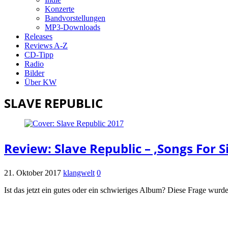
Konzerte
Bandvorstellungen
MP3-Downloads
Releases
Reviews A-Z
CD-Tipp
Radio
Bilder
Über KW
SLAVE REPUBLIC
Review: Slave Republic – ‚Songs For S
21. Oktober 2017
klangwelt
0
Ist das jetzt ein gutes oder ein schwieriges Album? Diese Frage wur