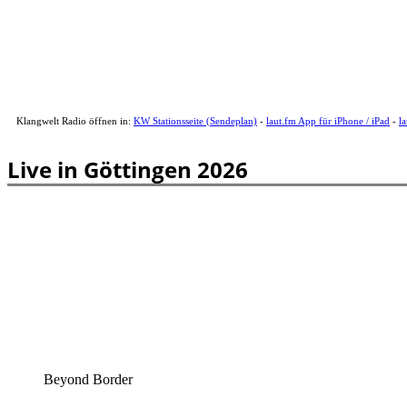
Klangwelt Radio öffnen in:
KW Stationsseite (Sendeplan)
-
laut.fm App für iPhone / iPad
-
l
Live in Göttingen 2026
Beyond Border