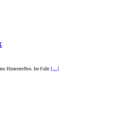
k
ns Hintertreffen. Im Falle
[…]