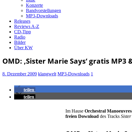
Konzerte
Bandvorstellungen
MP3-Downloads
Releases
Reviews A-Z
CD-Tipp
Radio
Bilder
Über KW
OMD: ‚Sister Marie Says‘ gratis MP3
8. Dezember 2009
klangwelt
MP3-Downloads
1
teilen
teilen
Im Hause
Orchestral Manoeuvres
freien Download
des Tracks
Siste