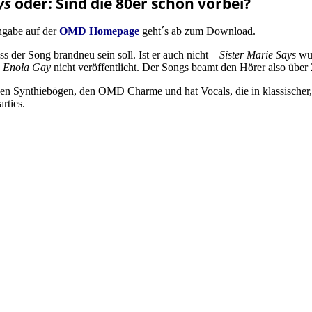
ys
oder: Sind die 80er schon vorbei?
ngabe auf der
OMD Homepage
geht´s ab zum Download.
 der Song brandneu sein soll. Ist er auch nicht –
Sister Marie Says
wur
u
Enola Gay
nicht veröffentlicht. Der Songs beamt den Hörer also über
chen Synthiebögen, den OMD Charme und hat Vocals, die in klassischer
rties.