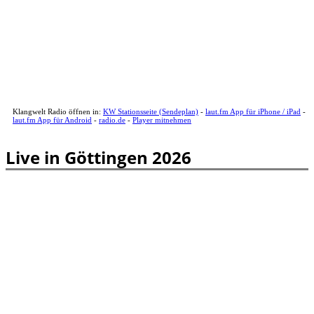
Klangwelt Radio öffnen in:
KW Stationsseite (Sendeplan)
-
laut.fm App für iPhone / iPad
-
laut.fm App für Android
-
radio.de
-
Player mitnehmen
Live in Göttingen 2026