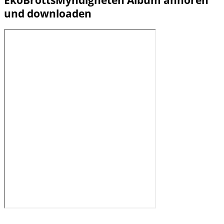
EkoBrottsMyndigheten Album anhören
und downloaden