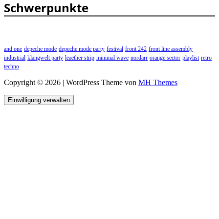
Schwerpunkte
and one
depeche mode
depeche mode party
festival
front 242
front line assembly
industrial
klangwelt party
leaether strip
minimal wave
nordarr
orange sector
playlist
retro
techno
Copyright © 2026 | WordPress Theme von
MH Themes
Einwilligung verwalten