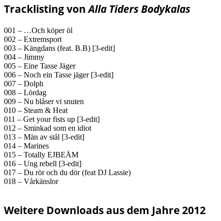
Tracklisting von
Alla Tiders Bodykalas
001 – …Och köper öl
002 – Extremsport
003 – Kängdans (feat. B.B) [3-edit]
004 – Jimmy
005 – Eine Tasse Jäger
006 – Noch ein Tasse jäger [3-edit]
007 – Dolph
008 – Lördag
009 – Nu blåser vi snuten
010 – Steam & Heat
011 – Get your fists up [3-edit]
012 – Sminkad som en idiot
013 – Män av stål [3-edit]
014 – Marines
015 – Totally EJBEÄM
016 – Ung rebell [3-edit]
017 – Du rör och du dör (feat DJ Lassie)
018 – Vårkänslor
Weitere Downloads aus dem Jahre 2012