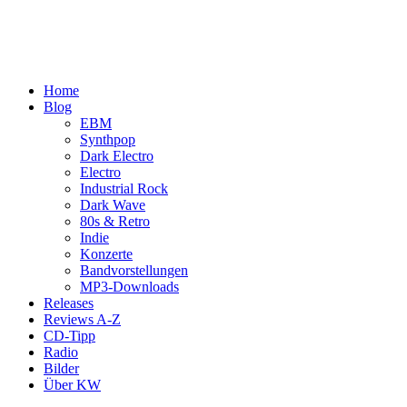
Home
Blog
EBM
Synthpop
Dark Electro
Electro
Industrial Rock
Dark Wave
80s & Retro
Indie
Konzerte
Bandvorstellungen
MP3-Downloads
Releases
Reviews A-Z
CD-Tipp
Radio
Bilder
Über KW