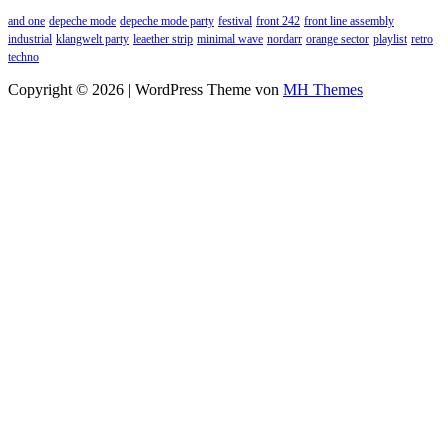
and one
depeche mode
depeche mode party
festival
front 242
front line assembly
industrial
klangwelt party
leaether strip
minimal wave
nordarr
orange sector
playlist
retro
techno
Copyright © 2026 | WordPress Theme von
MH Themes