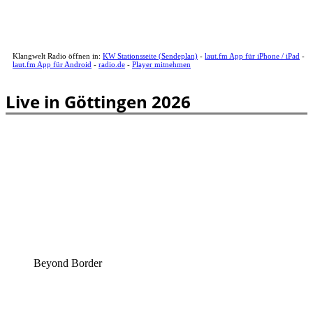
Klangwelt Radio öffnen in:
KW Stationsseite (Sendeplan)
-
laut.fm App für iPhone / iPad
-
laut.fm App für Android
-
radio.de
-
Player mitnehmen
Live in Göttingen 2026
Beyond Border