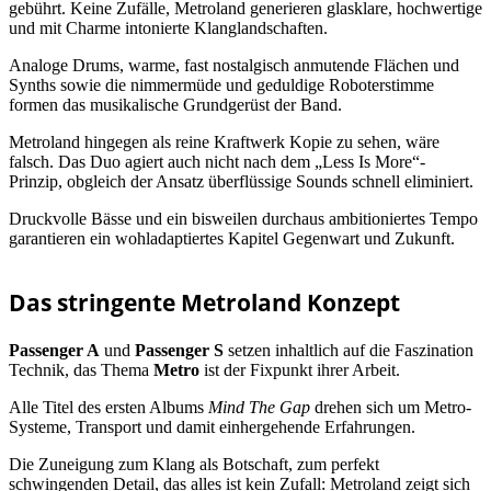
gebührt. Keine Zufälle, Metroland generieren glasklare, hochwertige
und mit Charme intonierte Klanglandschaften.
Analoge Drums, warme, fast nostalgisch anmutende Flächen und
Synths sowie die nimmermüde und geduldige Roboterstimme
formen das musikalische Grundgerüst der Band.
Metroland hingegen als reine Kraftwerk Kopie zu sehen, wäre
falsch. Das Duo agiert auch nicht nach dem „Less Is More“-
Prinzip, obgleich der Ansatz überflüssige Sounds schnell eliminiert.
Druckvolle Bässe und ein bisweilen durchaus ambitioniertes Tempo
garantieren ein wohladaptiertes Kapitel Gegenwart und Zukunft.
Das stringente Metroland Konzept
Passenger A
und
Passenger S
setzen inhaltlich auf die Faszination
Technik, das Thema
Metro
ist der Fixpunkt ihrer Arbeit.
Alle Titel des ersten Albums
Mind The Gap
drehen sich um Metro-
Systeme, Transport und damit einhergehende Erfahrungen.
Die Zuneigung zum Klang als Botschaft, zum perfekt
schwingenden Detail, das alles ist kein Zufall: Metroland zeigt sich