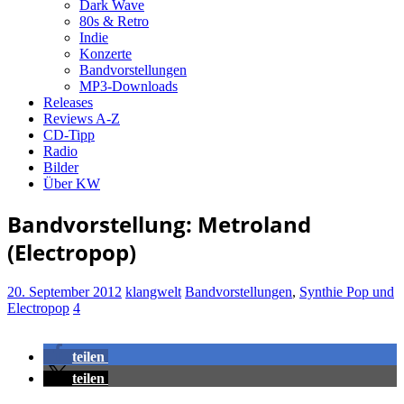
Dark Wave
80s & Retro
Indie
Konzerte
Bandvorstellungen
MP3-Downloads
Releases
Reviews A-Z
CD-Tipp
Radio
Bilder
Über KW
Bandvorstellung: Metroland
(Electropop)
20. September 2012
klangwelt
Bandvorstellungen
,
Synthie Pop und
Electropop
4
teilen
teilen