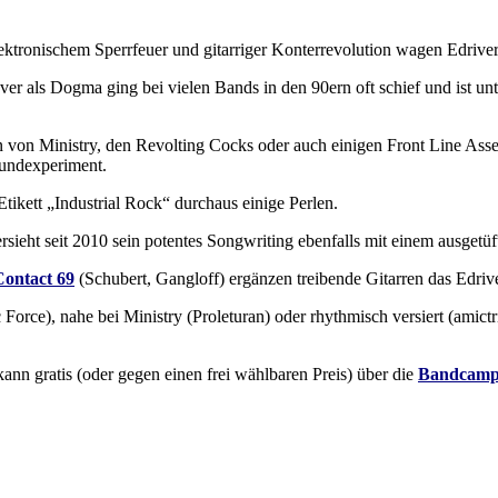
ektronischem Sperrfeuer und gitarriger Konterrevolution wagen Edriver
er als Dogma ging bei vielen Bands in den 90ern oft schief und ist un
en von Ministry, den Revolting Cocks oder auch einigen Front Line As
oundexperiment.
ikett „Industrial Rock“ durchaus einige Perlen.
rsieht seit 2010 sein potentes Songwriting ebenfalls mit einem ausgetü
Contact 69
(Schubert, Gangloff) ergänzen treibende Gitarren das Edriv
Force), nahe bei Ministry (Proleturan) oder rhythmisch versiert (amictr
ann gratis (oder gegen einen frei wählbaren Preis) über die
Bandcamps