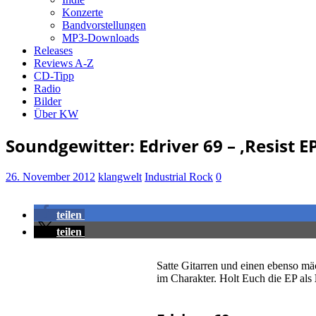
Konzerte
Bandvorstellungen
MP3-Downloads
Releases
Reviews A-Z
CD-Tipp
Radio
Bilder
Über KW
Soundgewitter: Edriver 69 – ‚Resist EP
26. November 2012
klangwelt
Industrial Rock
0
teilen
teilen
Satte Gitarren und einen ebenso mä
im Charakter. Holt Euch die EP als