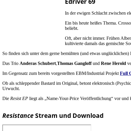
Edriver 69
In der ewigen Schlacht zwischen el
Ein bis heute heißes Thema. Crossov
beliebt.
Oft, aber nicht immer. Frühen Alb
kultivierte damals das gemischte S
So finden sich unter dem gerne bemühten (und etwas unglücklichen) Et
Das Trio
Anderas Schubert
,
Thomas Gangloff
und
Rene Herold
ve
Im Gegensatz zum bereits vorgestellten EBM/Industrial Projekt
Full 
Ob als schleppender Bastard im Original, betont elektronisch (Psychic 
Urwucht.
Die
Resist EP
liegt als „Name-Your-Price Veröffentlichung“ vor und k
Resistance
Stream und Download