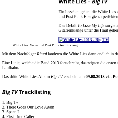
White Lies –
Big TV
Ein bisschen gelten die White Lies 
und Post Punk Energie zu perfekte
Das Debüt
To Lose My Life
sorgte 
Gitarrenklänge unter die Haut gehe
White Lies: Wave und Post Punk im Einklang
Mit dem Nachfolger
Ritual
landeten die White Lies dann endlich in 
Eine Linie, welche die Band 2013 fortschreibt, das zeigten die erste
Laufbahn.
Das dritte White Lies Album
Big TV
erscheint am
09.08.2013
via.
Po
Big TV
Tracklisting
1. Big Tv
2. There Goes Our Love Again
3. Space I
4. First Time Caller