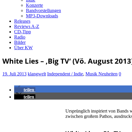
Konzerte
Bandvorstellungen
MP3-Downloads
Releases
Reviews A-Z
CD-Tipp
Radio
Bilder
Über KW
White Lies – ‚Big TV‘ (Vö. August 2013
19. Juli 2013
klangwelt
Independent / Indie
,
Musik Neuheiten
0
teilen
teilen
Ursprünglich inspiriert von Bands
zwischen großem Pathos, ausdrucks