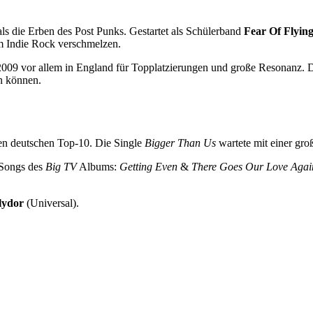
als die Erben des Post Punks. Gestartet als Schülerband
Fear Of Flyin
m Indie Rock verschmelzen.
2009 vor allem in England für Topplatzierungen und große Resonanz. Di
n können.
den deutschen Top-10. Die Single
Bigger Than Us
wartete mit einer gr
n Songs des
Big TV
Albums:
Getting Even
&
There Goes Our Love Agai
lydor
(Universal).