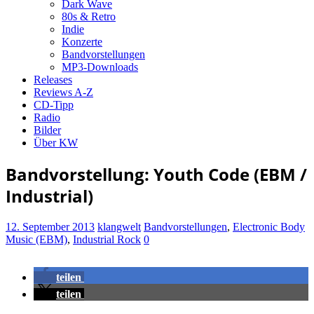
Dark Wave
80s & Retro
Indie
Konzerte
Bandvorstellungen
MP3-Downloads
Releases
Reviews A-Z
CD-Tipp
Radio
Bilder
Über KW
Bandvorstellung: Youth Code (EBM /
Industrial)
12. September 2013
klangwelt
Bandvorstellungen
,
Electronic Body
Music (EBM)
,
Industrial Rock
0
teilen
teilen