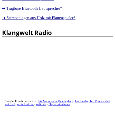
➔ Tragbare Bluetooth-Lautsprecher*
➔ Stereoanlagen aus Holz mit Plattenspieler*
Klangwelt Radio
Klangwelt Radio öffnen in:
KW Stationsseite (Sendeplan)
-
laut.fm App für iPhone / iPad
-
laut.fm App für Android
-
radio.de
-
Player mitnehmen