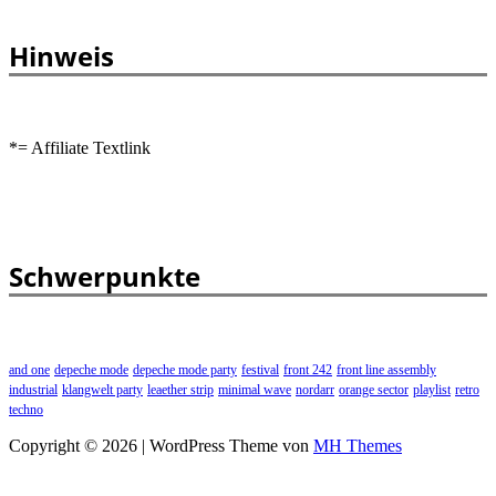
Hinweis
*= Affiliate Textlink
Schwerpunkte
and one
depeche mode
depeche mode party
festival
front 242
front line assembly
industrial
klangwelt party
leaether strip
minimal wave
nordarr
orange sector
playlist
retro
techno
Copyright © 2026 | WordPress Theme von
MH Themes