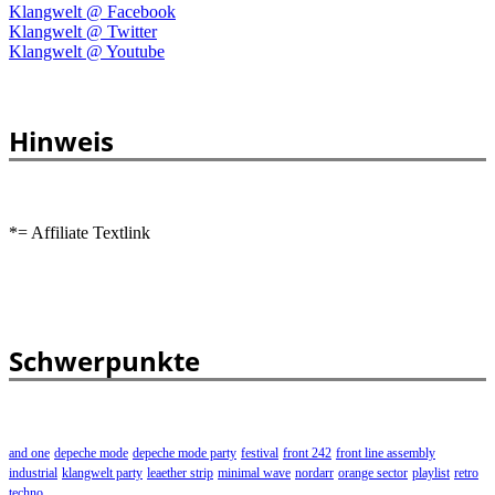
Klangwelt @ Facebook
Klangwelt @ Twitter
Klangwelt @ Youtube
Hinweis
*= Affiliate Textlink
Schwerpunkte
and one
depeche mode
depeche mode party
festival
front 242
front line assembly
industrial
klangwelt party
leaether strip
minimal wave
nordarr
orange sector
playlist
retro
techno