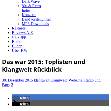
Dark Wave
80s & Retro
Indie
Konzerte
Bandvorstellungen
MP3-Downloads
Releases
Reviews A-Z
CD-Tipp
Radio
Bilder
Über KW
Das war 2015: Toplisten und
Klangwelt Rückblick
30. Dezember 2015
klangwelt
Klangwelt: Webzine, Radio und
Party
2
teilen
teilen