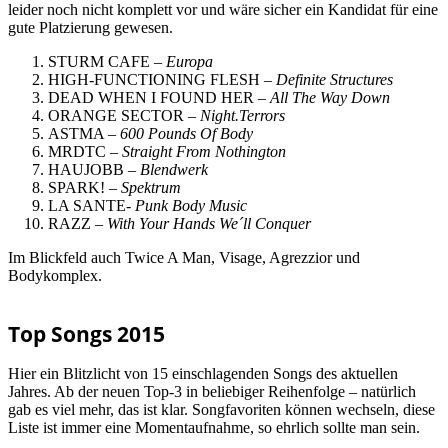
leider noch nicht komplett vor und wäre sicher ein Kandidat für eine
gute Platzierung gewesen.
STURM CAFE –
Europa
HIGH-FUNCTIONING FLESH –
Definite Structures
DEAD WHEN I FOUND HER –
All The Way Down
ORANGE SECTOR –
Night.Terrors
ASTMA –
600 Pounds Of Body
MRDTC –
Straight From Nothington
HAUJOBB –
Blendwerk
SPARK! –
Spektrum
LA SANTE-
Punk Body Music
RAZZ –
With Your Hands We´ll Conquer
Im Blickfeld auch Twice A Man, Visage, Agrezzior und
Bodykomplex.
Top Songs 2015
Hier ein Blitzlicht von 15 einschlagenden Songs des aktuellen
Jahres. Ab der neuen Top-3 in beliebiger Reihenfolge – natürlich
gab es viel mehr, das ist klar. Songfavoriten können wechseln, diese
Liste ist immer eine Momentaufnahme, so ehrlich sollte man sein.