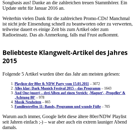
Songbasis aus! Danke an die zahlreichen treuen Stammhörer. Ein
Update steht für Januar 2016 an.
Weiterhin vielen Dank für die zahlreichen Promo-CDs! Manchmal
ist nicht jede Einsendung schnell zu beantworten oder zu verwerten,
teilweise dauert es einige Zeit bis zum Artikel oder zum
Radioeinsatz. Das als Anmerkung, falls mal Frust aufkommt.
Beliebteste Klangwelt-Artikel des Jahres
2015
Folgende 5 Artikel wurden über das Jahr am meisten gelesen:
Playliste der 80er & NDW Party vom 15.01.2011
– 3072
Alles klar: Dark Munich Festival 2015 – das Programm
– 1643
And One (more) – drei Alben auf einen Streich: ‚Magnet‘, ‚Propeller‘ &
‚Achtung 80‘
– 978
Musik Neuheiten
– 865
Familientreffen 11: Bands, Programm und wunde Füße
– 705
Warum auch immer, Google liebt diese ältere 80er/NDW Playlist
seit Jahren einfach ;-) – war aber auch ein extrem launiger Abend
damals.