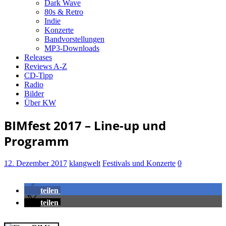
Dark Wave
80s & Retro
Indie
Konzerte
Bandvorstellungen
MP3-Downloads
Releases
Reviews A-Z
CD-Tipp
Radio
Bilder
Über KW
BIMfest 2017 – Line-up und
Programm
12. Dezember 2017
klangwelt
Festivals und Konzerte
0
teilen
teilen