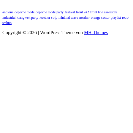
and one
depeche mode
depeche mode party
festival
front 242
front line assembly
industrial
klangwelt party
leaether strip
minimal wave
nordarr
orange sector
playlist
retro
techno
Copyright © 2026 | WordPress Theme von
MH Themes