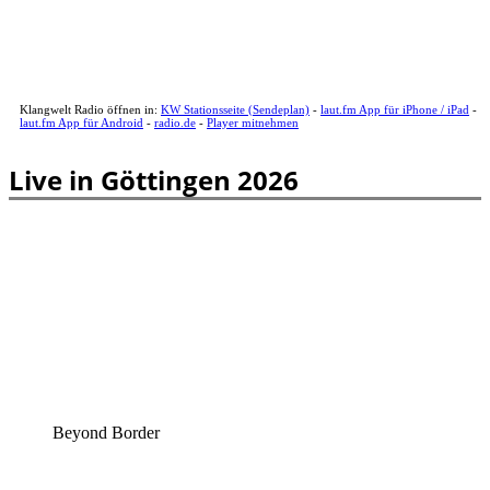
Klangwelt Radio öffnen in:
KW Stationsseite (Sendeplan)
-
laut.fm App für iPhone / iPad
-
laut.fm App für Android
-
radio.de
-
Player mitnehmen
Live in Göttingen 2026
Beyond Border