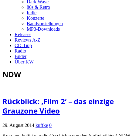
Dark Wave
80s & Retro
Indie
Konzerte
Bandvorstellungen
MP3-Downloads
Releases
Reviews A-Z
CD-Tipp
Radio
Bilder
Über KW
NDW
Rückblick: ‚Film 2‘ – das einzige
Grauzone Video
29. August 2014
kuffke
0
Kurz und heftig war die Geschichte von den (unfreiwillgen) NDW-