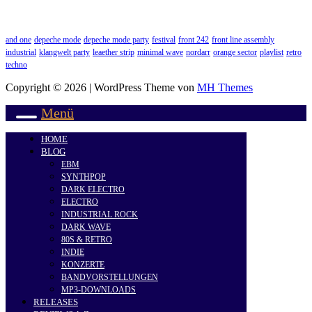
and one
depeche mode
depeche mode party
festival
front 242
front line assembly
industrial
klangwelt party
leaether strip
minimal wave
nordarr
orange sector
playlist
retro
techno
Copyright © 2026 | WordPress Theme von
MH Themes
Menü
HOME
BLOG
EBM
SYNTHPOP
DARK ELECTRO
ELECTRO
INDUSTRIAL ROCK
DARK WAVE
80S & RETRO
INDIE
KONZERTE
BANDVORSTELLUNGEN
MP3-DOWNLOADS
RELEASES