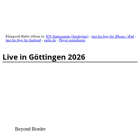
Klangwelt Radio öffnen in:
KW Stationsseite (Sendeplan)
-
laut.fm App für iPhone / iPad
-
laut.fm App für Android
-
radio.de
-
Player mitnehmen
Live in Göttingen 2026
Beyond Border