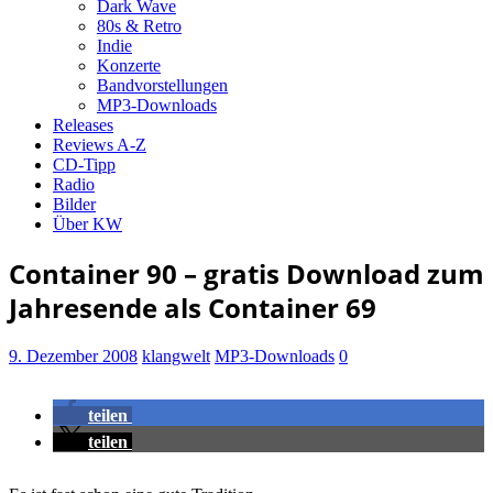
Dark Wave
80s & Retro
Indie
Konzerte
Bandvorstellungen
MP3-Downloads
Releases
Reviews A-Z
CD-Tipp
Radio
Bilder
Über KW
Container 90 – gratis Download zum
Jahresende als Container 69
9. Dezember 2008
klangwelt
MP3-Downloads
0
teilen
teilen