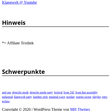
Klangwelt @ Youtube
Hinweis
*= Affiliate Textlink
Schwerpunkte
and one
depeche mode
depeche mode party
festival
front 242
front line assembly
industrial
klangwelt party
leaether strip
minimal wave
nordarr
orange sector
playlist
retro
techno
Copyright © 2026 | WordPress Theme von
MH Themes