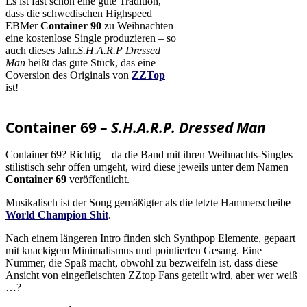
Es ist fast schon eine gute Tradition,
dass die schwedischen Highspeed
EBMer
Container 90
zu Weihnachten
eine kostenlose Single produzieren – so
auch dieses Jahr.
S.H.A.R.P Dressed
Man
heißt das gute Stück, das eine
Coversion des Originals von
ZZTop
ist!
Container 69 –
S.H.A.R.P. Dressed Man
Container 69? Richtig – da die Band mit ihren Weihnachts-Singles
stilistisch sehr offen umgeht, wird diese jeweils unter dem Namen
Container 69
veröffentlicht.
Musikalisch ist der Song gemäßigter als die letzte Hammerscheibe
World Champion Shit
.
Nach einem längeren Intro finden sich Synthpop Elemente, gepaart
mit knackigem Minimalismus und pointierten Gesang. Eine
Nummer, die Spaß macht, obwohl zu bezweifeln ist, dass diese
Ansicht von eingefleischten ZZtop Fans geteilt wird, aber wer weiß
…?