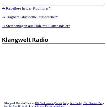
➔ Kabellose In-Ear-Kopfhörer*
➔ Tragbare Bluetooth-Lautsprecher*
➔ Stereoanlagen aus Holz mit Plattenspieler*
Klangwelt Radio
Klangwelt Radio öffnen in:
KW Stationsseite (Sendeplan)
-
laut.fm App für iPhone / iPad
-
laut.fm App für Android
-
radio.de
-
Player mitnehmen