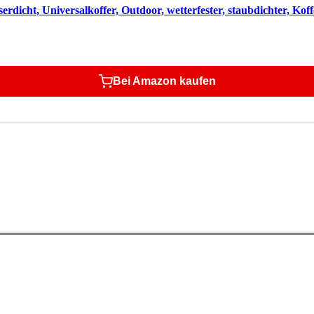
dicht, Universalkoffer, Outdoor, wetterfester, staubdichter, Kof
Bei Amazon kaufen