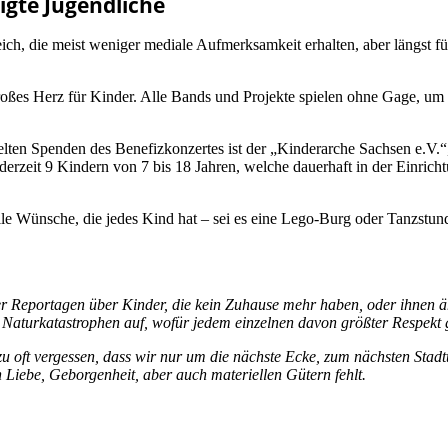
ligte Jugendliche
ch, die meist weniger mediale Aufmerksamkeit erhalten, aber längst fü
roßes Herz für Kinder. Alle Bands und Projekte spielen ohne Gage, u
n Spenden des Benefizkonzertes ist der „Kinderarche Sachsen e.V.“,
rzeit 9 Kindern von 7 bis 18 Jahren, welche dauerhaft in der Einricht
lle Wünsche, die jedes Kind hat – sei es eine Lego-Burg oder Tanzstund
 oder Reportagen über Kinder, die kein Zuhause mehr haben, oder ihnen äh
 Naturkatastrophen auf, wofür jedem einzelnen davon größter Respekt 
u oft vergessen, dass wir nur um die nächste Ecke, zum nächsten Stadt
 Liebe, Geborgenheit, aber auch materiellen Gütern fehlt.