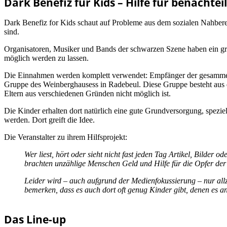
Dark Benefiz für Kids – Hilfe für benachtei
Dark Benefiz for Kids schaut auf Probleme aus dem sozialen Nahberei
sind.
Organisatoren, Musiker und Bands der schwarzen Szene haben ein g
möglich werden zu lassen.
Die Einnahmen werden komplett verwendet: Empfänger der gesammelte
Gruppe des Weinberghausess in Radebeul. Diese Gruppe besteht aus de
Eltern aus verschiedenen Gründen nicht möglich ist.
Die Kinder erhalten dort natürlich eine gute Grundversorgung, spezie
werden. Dort greift die Idee.
Die Veranstalter zu ihrem Hilfsprojekt:
Wer liest, hört oder sieht nicht fast jeden Tag Artikel, Bilder
brachten unzählige Menschen Geld und Hilfe für die Opfer der
Leider wird – auch aufgrund der Medienfokussierung – nur allz
bemerken, dass es auch dort oft genug Kinder gibt, denen es an
Das Line-up