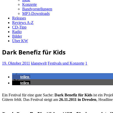
Konzerte
Bandvorstellungen
MP3-Downloads
Releases
Reviews A-Z
CD-Tipp
Radio
Bilder
Über KW
Dark Benefiz für Kids
19. Oktober 2011
klangwelt
Festivals und Konzerte
1
teilen
teilen
Ein Festival für eine gute Sache:
Dark Benefiz für Kids
ist ein Proj
Gütern fehlt. Das Festival steigt am
26.11.2011 in Dresden
, Headline