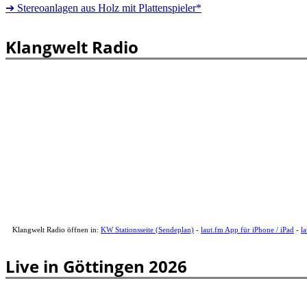
➔ Stereoanlagen aus Holz mit Plattenspieler*
Klangwelt Radio
Klangwelt Radio öffnen in:
KW Stationsseite (Sendeplan)
-
laut.fm App für iPhone / iPad
-
l
Live in Göttingen 2026