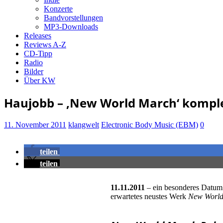
Konzerte
Bandvorstellungen
MP3-Downloads
Releases
Reviews A-Z
CD-Tipp
Radio
Bilder
Über KW
Haujobb – ‚New World March‘ kompl
11. November 2011
klangwelt
Electronic Body Music (EBM)
0
teilen
teilen
11.11.2011
– ein besonderes Datum.
erwartetes neustes Werk
New Worl