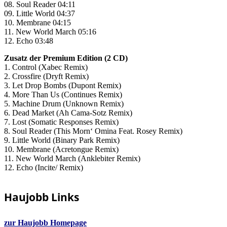
08. Soul Reader 04:11
09. Little World 04:37
10. Membrane 04:15
11. New World March 05:16
12. Echo 03:48
Zusatz der Premium Edition (2 CD)
1. Control (Xabec Remix)
2. Crossfire (Dryft Remix)
3. Let Drop Bombs (Dupont Remix)
4. More Than Us (Continues Remix)
5. Machine Drum (Unknown Remix)
6. Dead Market (Ah Cama-Sotz Remix)
7. Lost (Somatic Responses Remix)
8. Soul Reader (This Morn‘ Omina Feat. Rosey Remix)
9. Little World (Binary Park Remix)
10. Membrane (Acretongue Remix)
11. New World March (Anklebiter Remix)
12. Echo (Incite/ Remix)
Haujobb Links
zur Haujobb Homepage