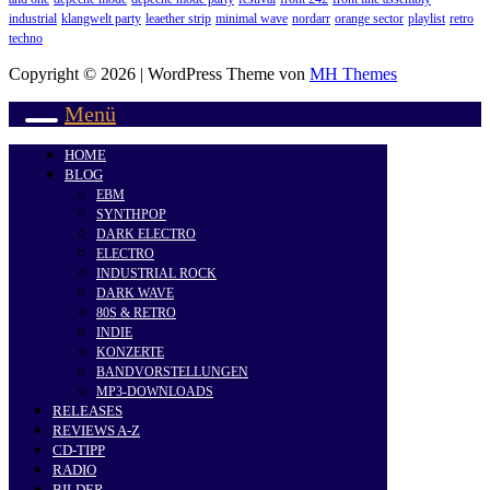
industrial
klangwelt party
leaether strip
minimal wave
nordarr
orange sector
playlist
retro
techno
Copyright © 2026 | WordPress Theme von
MH Themes
Menü
HOME
BLOG
EBM
SYNTHPOP
DARK ELECTRO
ELECTRO
INDUSTRIAL ROCK
DARK WAVE
80S & RETRO
INDIE
KONZERTE
BANDVORSTELLUNGEN
MP3-DOWNLOADS
RELEASES
REVIEWS A-Z
CD-TIPP
RADIO
BILDER