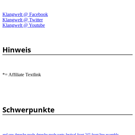
Klangwelt @ Facebook
Klangwelt @ Twitter
Klangwelt @ Youtube
Hinweis
*= Affiliate Textlink
Schwerpunkte
and one
depeche mode
depeche mode party
festival
front 242
front line assembly