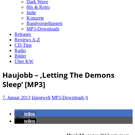
Dark Wave
80s & Retro
Indie
Konzerte
Bandvorstellungen
MP3-Downloads
Releases
Reviews A-Z
CD-Tipp
Radio
Bilder
Über KW
Haujobb – ‚Letting The Demons
Sleep‘ [MP3]
7. Januar 2013
klangwelt
MP3-Downloads
0
teilen
teilen