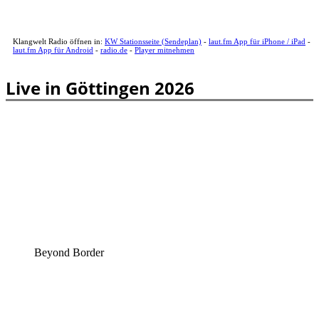
Klangwelt Radio öffnen in:
KW Stationsseite (Sendeplan)
-
laut.fm App für iPhone / iPad
-
laut.fm App für Android
-
radio.de
-
Player mitnehmen
Live in Göttingen 2026
Beyond Border