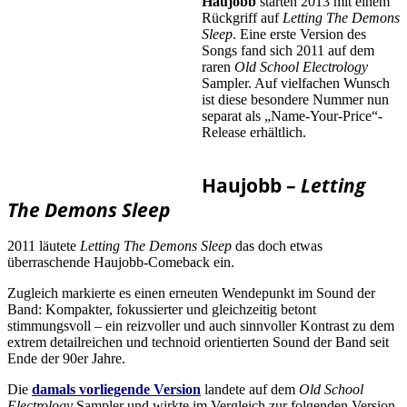
Haujobb
starten 2013 mit einem
Rückgriff auf
Letting The Demons
Sleep
. Eine erste Version des
Songs fand sich 2011 auf dem
raren
Old School Electrology
Sampler. Auf vielfachen Wunsch
ist diese besondere Nummer nun
separat als „Name-Your-Price“-
Release erhältlich.
Haujobb –
Letting
The Demons Sleep
2011 läutete
Letting The Demons Sleep
das doch etwas
überraschende Haujobb-Comeback ein.
Zugleich markierte es einen erneuten Wendepunkt im Sound der
Band: Kompakter, fokussierter und gleichzeitig betont
stimmungsvoll – ein reizvoller und auch sinnvoller Kontrast zu dem
extrem detailreichen und technoid orientierten Sound der Band seit
Ende der 90er Jahre.
Die
damals vorliegende Version
landete auf dem
Old School
Electrology
Sampler und wirkte im Vergleich zur folgenden Version