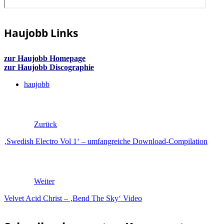
Haujobb Links
zur Haujobb Homepage
zur Haujobb Discographie
haujobb
Zurück
‚Swedish Electro Vol 1‘ – umfangreiche Download-Compilation
Weiter
Velvet Acid Christ – ‚Bend The Sky‘ Video