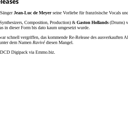
leases
 Sänger
Jean-Luc de Meyer
seine Vorliebe für französische Vocals und
Synthesizers, Composition, Production) &
Gaston Hollands
(Drums) ve
as in dieser Form bis dato kaum umgesetzt wurde.
ar schnell vergriffen, das kommende Re-Release des ausverkauften 
t unter dem Namen
Ravivé
diesen Mangel.
s DCD Digipack via Emmo.biz.