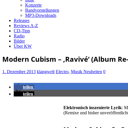
Konzerte
Bandvorstellungen
MP3-Downloads
Releases
Reviews A-Z
CD-Tipp
Radio
Bilder
Über KW
Modern Cubism – ‚Ravivé‘ (Album Re-
1. Dezember 2013
klangwelt
Electro
,
Musik Neuheiten
0
teilen
teilen
Elektronisch inszenierte Lyrik
: M
(Remixe und bisher unveröffentlicht