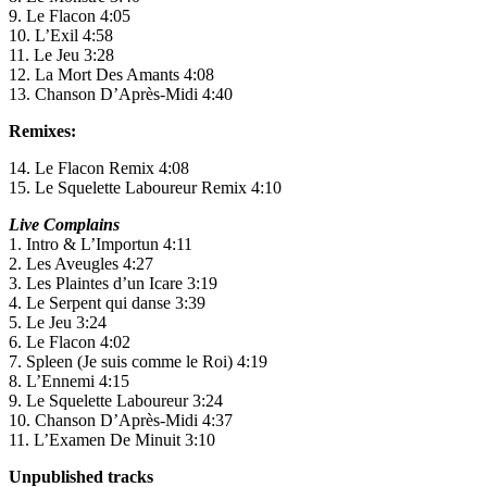
9. Le Flacon 4:05
10. L’Exil 4:58
11. Le Jeu 3:28
12. La Mort Des Amants 4:08
13. Chanson D’Après-Midi 4:40
Remixes:
14. Le Flacon Remix 4:08
15. Le Squelette Laboureur Remix 4:10
Live Complains
1. Intro & L’Importun 4:11
2. Les Aveugles 4:27
3. Les Plaintes d’un Icare 3:19
4. Le Serpent qui danse 3:39
5. Le Jeu 3:24
6. Le Flacon 4:02
7. Spleen (Je suis comme le Roi) 4:19
8. L’Ennemi 4:15
9. Le Squelette Laboureur 3:24
10. Chanson D’Après-Midi 4:37
11. L’Examen De Minuit 3:10
Unpublished tracks