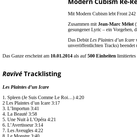
Modern Cubism Re-Re
Mit Modern Cubism lebt Front 242
Zusammen mit
Jean-Marc Mélot
(
gesungener Lyric – ein Vorgehen, d
Das Debüt
Les Plaintes d’un Icare
w
unveröffentlichten Tracks) beende
Das Ganze erscheint am
10.01.2014
als auf
500 Einheiten
limitierte
Ravivé
Tracklisting
Les Plaintes d’un Icare
1. Spleen (Je Suis Comme Le Roi…) 4:20
2 Les Plaintes d’un Icare 3:17
3. L’Importun 3:41
4. La Beauté 3:58
5. Une Nuit à L’Opéra 4:21
6. L’Avertisseur 3:14
7. Les Aveugles 4:22
8. Le Monstre 3:40