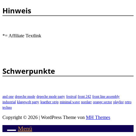
Hinweis
*= Affiliate Textlink
Schwerpunkte
and one
depeche mode
depeche mode party
festival
front 242
front line assembly
industrial
klangwelt party
leaether strip
minimal wave
nordarr
orange sector
playlist
retro
techno
Copyright © 2026 | WordPress Theme von
MH Themes
Menü