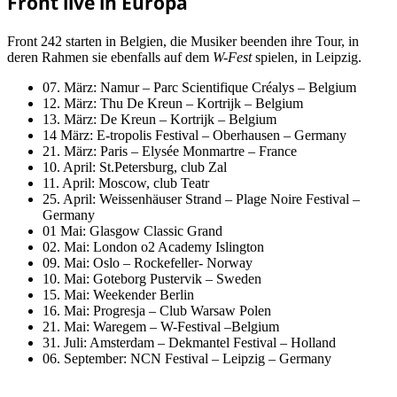
Front live in Europa
Front 242 starten in Belgien, die Musiker beenden ihre Tour, in
deren Rahmen sie ebenfalls auf dem
W-Fest
spielen, in Leipzig.
07. März: Namur – Parc Scientifique Créalys – Belgium
12. März: Thu De Kreun – Kortrijk – Belgium
13. März: De Kreun – Kortrijk – Belgium
14 März: E-tropolis Festival – Oberhausen – Germany
21. März: Paris – Elysée Monmartre – France
10. April: St.Petersburg, club Zal
11. April: Moscow, club Teatr
25. April: Weissenhäuser Strand – Plage Noire Festival –
Germany
01 Mai: Glasgow Classic Grand
02. Mai: London o2 Academy Islington
09. Mai: Oslo – Rockefeller- Norway
10. Mai: Goteborg Pustervik – Sweden
15. Mai: Weekender Berlin
16. Mai: Progresja – Club Warsaw Polen
21. Mai: Waregem – W-Festival –Belgium
31. Juli: Amsterdam – Dekmantel Festival – Holland
06. September: NCN Festival – Leipzig – Germany