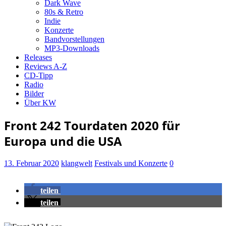
Dark Wave
80s & Retro
Indie
Konzerte
Bandvorstellungen
MP3-Downloads
Releases
Reviews A-Z
CD-Tipp
Radio
Bilder
Über KW
Front 242 Tourdaten 2020 für
Europa und die USA
13. Februar 2020
klangwelt
Festivals und Konzerte
0
teilen
teilen