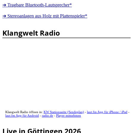
➔ Tragbare Bluetooth-Lautsprecher*
➔ Stereoanlagen aus Holz mit Plattenspieler*
Klangwelt Radio
Klangwelt Radio öffnen in:
KW Stationsseite (Sendeplan)
-
laut.fm App für iPhone / iPad
-
laut.fm App für Android
-
radio.de
-
Player mitnehmen
Live in Göttingen 2026