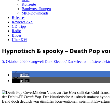
Konzerte
Bandvorstellungen
MP3-Downloads
Releases
Reviews A-Z
CD-Tipp
Radio
Bilder
Über KW
Hypnotisch & spooky – Death Pop vo
5. Oktober 2020
klangwelt
Dark Electro / Darkelectro – düstere elek
teilen
teilen
Mit dem Video zu
The Host
stellt das Cold Tran
der Debüt-EP
Death Pop
. Der künstlerische Ausdruck umfasst hypnot
Band doch deutlich von gängigen Konventionen, spielt mit Erwartun