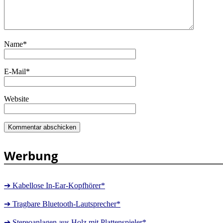
Name
*
E-Mail
*
Website
Werbung
➔ Kabellose In-Ear-Kopfhörer*
➔ Tragbare Bluetooth-Lautsprecher*
➔ Stereoanlagen aus Holz mit Plattenspieler*