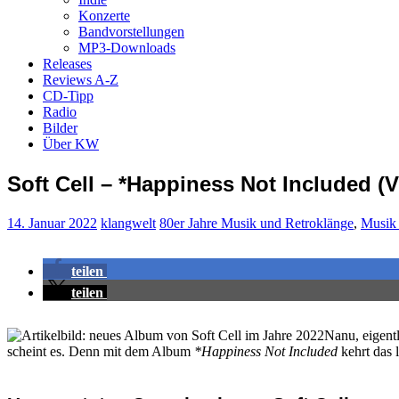
Konzerte
Bandvorstellungen
MP3-Downloads
Releases
Reviews A-Z
CD-Tipp
Radio
Bilder
Über KW
Soft Cell – *Happiness Not Included (V
14. Januar 2022
klangwelt
80er Jahre Musik und Retroklänge
,
Musik
teilen
teilen
Nanu, eigent
scheint es. Denn mit dem Album
*Happiness Not Included
kehrt das 