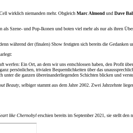
Cell wirklich niemanden mehr. Obgleich
Marc Almond
und
Dave Bal
n als Szene- und Pop-Ikonen und boten viel mehr als nur als ihren Übe
 denn während der (finalen) Show festigten sich bereits die Gedanken un
arlegt:
aft werfen: Ein Ort, an dem wir uns entschlossen haben, den Profit üb
ganz persönlichen, trivialen Bequemlichkeiten über das unaussprechlic
ach unter die ganzen übereinanderliegenden Schichten blicken und verst
out Beauty
, selbiger stammt aus dem Jahre 2002. Zwei Jahrzehnte lie
eart like Chernobyl
erschien bereits im September 2021, sie stellt den 