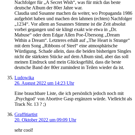
Nachfolger für „A Secret Wish“, was für mich das beste
deutsche Album der 80er Jahre war.
Claudia und Susanne machen da weiter, wo Propaganda 1986
aufgehört haben und machen den lahmen (echten) Nachfolger
„1234“. Vor allem an Susannes Stimme ist die Zeit absolut
vorbei gegangen und sie klingt exakt wie etwa in „Dr.
Mabuse“ oder dem Edgar Allen Poe-Übersong „Dream
Within a Dream“. Letzteres erhält auf „The Heart is Strange“
mit dem Song „Ribbons of Steel“ eine atmosphärische
Würdigung. Schade allein, dass die beiden bisherigen Singles
nicht die stärksten Stücke auf dem Album sind, aber das soll
meinen Eindruck und mein Glücksgefühl, dass die beste
deutsche Band der 80er zumindest in Teilen wieder da ist.
Ludowika
26. August 2022 um 14:23 Uhr
Eine brauchbare Liste, die ich persönlich jedoch noch mit
‚Psychgod‘ von Abortive Gasp ergänzen würde. Vielleicht als
Track Nr. 13 ? ;)
Graffitiartist
20. Oktober 2022 um 09:09 Uhr
sehr cool!