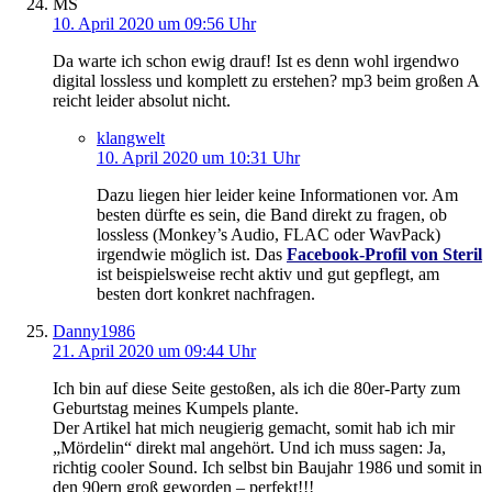
MS
10. April 2020 um 09:56 Uhr
Da warte ich schon ewig drauf! Ist es denn wohl irgendwo
digital lossless und komplett zu erstehen? mp3 beim großen A
reicht leider absolut nicht.
klangwelt
10. April 2020 um 10:31 Uhr
Dazu liegen hier leider keine Informationen vor. Am
besten dürfte es sein, die Band direkt zu fragen, ob
lossless (Monkey’s Audio, FLAC oder WavPack)
irgendwie möglich ist. Das
Facebook-Profil von Steril
ist beispielsweise recht aktiv und gut gepflegt, am
besten dort konkret nachfragen.
Danny1986
21. April 2020 um 09:44 Uhr
Ich bin auf diese Seite gestoßen, als ich die 80er-Party zum
Geburtstag meines Kumpels plante.
Der Artikel hat mich neugierig gemacht, somit hab ich mir
„Mördelin“ direkt mal angehört. Und ich muss sagen: Ja,
richtig cooler Sound. Ich selbst bin Baujahr 1986 und somit in
den 90ern groß geworden – perfekt!!!