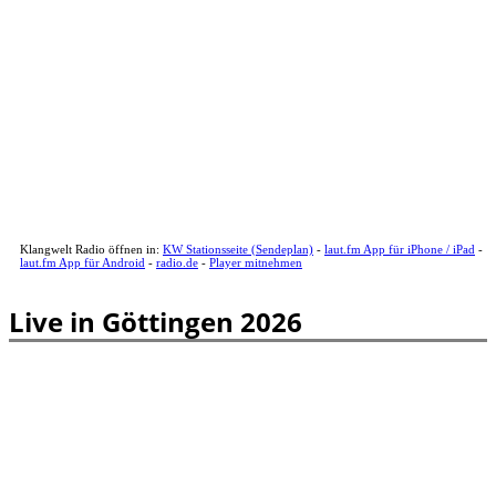
Klangwelt Radio öffnen in:
KW Stationsseite (Sendeplan)
-
laut.fm App für iPhone / iPad
-
laut.fm App für Android
-
radio.de
-
Player mitnehmen
Live in Göttingen 2026