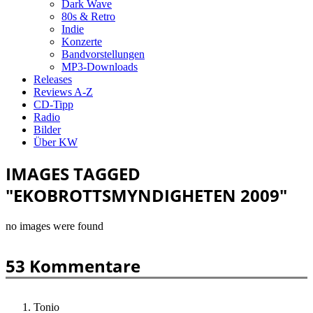
Dark Wave
80s & Retro
Indie
Konzerte
Bandvorstellungen
MP3-Downloads
Releases
Reviews A-Z
CD-Tipp
Radio
Bilder
Über KW
IMAGES TAGGED
"EKOBROTTSMYNDIGHETEN 2009"
no images were found
53 Kommentare
Tonio