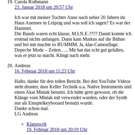
Carola Rothmann
23. Januar 2018 um 20:57 Uhr
Ich war mit meiner Tochter Anne nach ueber 20 Jahren im
Haus Auensee in Leipzig und was soll ich sagen? Es war der
Hammer.
Die Bands waren echt klasse, M.I.N.E.???? Damit konnte ich
erstmal nichts anfangen. Dann kam Markus auf die Bühne
und bei mir machte es BUMMM. Ja, klar-Camouflage.
Depeche Mode – Zeiten….. Mir hat das echt gut gefallen,
was er jetzt so macht. Klingt nach mehr.
Andreas
16. Februar 2018 um 11:23 Uhr
Hallo, danke für den tollen Bericht. Bei den YouTube Videos
steht drunter, dass Keller Technik u.a. Native Instruments und
einen Akai Miniak benutzt. Ich hätte gern gewusst, ob die
Klänge vom Miniak mit verwendet wurden, oder der Synth
nur als Einspielkeybooard benutzt wurde.
Danke schon mal.
LG Andreas
Klangwelt
19. Februar 2018 um 20:19 Uhr