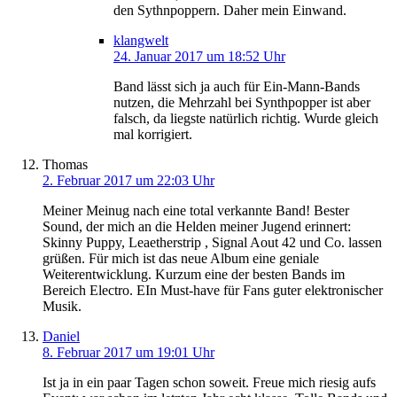
den Sythnpoppern. Daher mein Einwand.
klangwelt
24. Januar 2017 um 18:52 Uhr
Band lässt sich ja auch für Ein-Mann-Bands
nutzen, die Mehrzahl bei Synthpopper ist aber
falsch, da liegste natürlich richtig. Wurde gleich
mal korrigiert.
Thomas
2. Februar 2017 um 22:03 Uhr
Meiner Meinug nach eine total verkannte Band! Bester
Sound, der mich an die Helden meiner Jugend erinnert:
Skinny Puppy, Leaetherstrip , Signal Aout 42 und Co. lassen
grüßen. Für mich ist das neue Album eine geniale
Weiterentwicklung. Kurzum eine der besten Bands im
Bereich Electro. EIn Must-have für Fans guter elektronischer
Musik.
Daniel
8. Februar 2017 um 19:01 Uhr
Ist ja in ein paar Tagen schon soweit. Freue mich riesig aufs