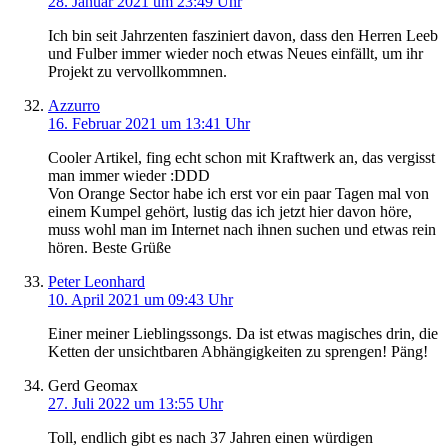
28. Januar 2021 um 23:49 Uhr
Ich bin seit Jahrzenten fasziniert davon, dass den Herren Leeb
und Fulber immer wieder noch etwas Neues einfällt, um ihr
Projekt zu vervollkommnen.
Azzurro
16. Februar 2021 um 13:41 Uhr
Cooler Artikel, fing echt schon mit Kraftwerk an, das vergisst
man immer wieder :DDD
Von Orange Sector habe ich erst vor ein paar Tagen mal von
einem Kumpel gehört, lustig das ich jetzt hier davon höre,
muss wohl man im Internet nach ihnen suchen und etwas rein
hören. Beste Grüße
Peter Leonhard
10. April 2021 um 09:43 Uhr
Einer meiner Lieblingssongs. Da ist etwas magisches drin, die
Ketten der unsichtbaren Abhängigkeiten zu sprengen! Päng!
Gerd Geomax
27. Juli 2022 um 13:55 Uhr
Toll, endlich gibt es nach 37 Jahren einen würdigen