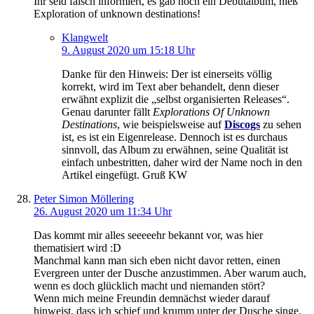
Ihr seid falsch informiert, es gab noch ein Debutalbum, hieß
Exploration of unknown destinations!
Klangwelt
9. August 2020 um 15:18 Uhr
Danke für den Hinweis: Der ist einerseits völlig
korrekt, wird im Text aber behandelt, denn dieser
erwähnt explizit die „selbst organisierten Releases“.
Genau darunter fällt
Explorations Of Unknown
Destinations
, wie beispielsweise auf
Discogs
zu sehen
ist, es ist ein Eigenrelease. Dennoch ist es durchaus
sinnvoll, das Album zu erwähnen, seine Qualität ist
einfach unbestritten, daher wird der Name noch in den
Artikel eingefügt. Gruß KW
Peter Simon Möllering
26. August 2020 um 11:34 Uhr
Das kommt mir alles seeeeehr bekannt vor, was hier
thematisiert wird :D
Manchmal kann man sich eben nicht davor retten, einen
Evergreen unter der Dusche anzustimmen. Aber warum auch,
wenn es doch glücklich macht und niemanden stört?
Wenn mich meine Freundin demnächst wieder darauf
hinweist, dass ich schief und krumm unter der Dusche singe,