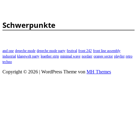
Schwerpunkte
and one
depeche mode
depeche mode party
festival
front 242
front line assembly
industrial
klangwelt party
leaether strip
minimal wave
nordarr
orange sector
playlist
retro
techno
Copyright © 2026 | WordPress Theme von
MH Themes