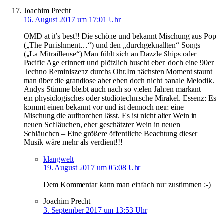
Joachim Precht
16. August 2017 um 17:01 Uhr
OMD at it’s best!! Die schöne und bekannt Mischung aus Pop
(„The Punishment…“) und den „durchgeknallten“ Songs
(„La Mitrailleuse“) Man fühlt sich an Dazzle Ships oder
Pacific Age erinnert und plötzlich huscht eben doch eine 90er
Techno Reminiszenz durchs Ohr.Im nächsten Moment staunt
man über die grandiose aber eben doch nicht banale Melodik.
Andys Stimme bleibt auch nach so vielen Jahren markant –
ein physiologisches oder studiotechnische Mirakel. Essenz: Es
kommt einen bekannt vor und ist dennoch neu; eine
Mischung die aufhorchen lässt. Es ist nicht alter Wein in
neuen Schläuchen, eher geschätzter Wein in neuen
Schläuchen – Eine größere öffentliche Beachtung dieser
Musik wäre mehr als verdient!!!
klangwelt
19. August 2017 um 05:08 Uhr
Dem Kommentar kann man einfach nur zustimmen :-)
Joachim Precht
3. September 2017 um 13:53 Uhr