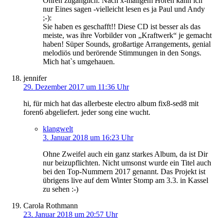
Ohren zugänglich. Nach x-maligem Hören kann ich
nur Eines sagen -vielleicht lesen es ja Paul und Andy
;-):
Sie haben es geschafft!! Diese CD ist besser als das
meiste, was ihre Vorbilder von „Kraftwerk“ je gemacht
haben! Süper Sounds, großartige Arrangements, genial
melodiös und berörende Stimmungen in den Songs.
Mich hat`s umgehauen.
jennifer
29. Dezember 2017 um 11:36 Uhr
hi, für mich hat das allerbeste electro album fix8-sed8 mit
foren6 abgeliefert. jeder song eine wucht.
klangwelt
3. Januar 2018 um 16:23 Uhr
Ohne Zweifel auch ein ganz starkes Album, da ist Dir
nur beizupflichten. Nicht umsonst wurde ein Titel auch
bei den Top-Nummern 2017 genannt. Das Projekt ist
übrigens live auf dem Winter Stomp am 3.3. in Kassel
zu sehen :-)
Carola Rothmann
23. Januar 2018 um 20:57 Uhr