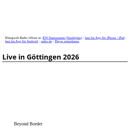
Klangwelt Radio öffnen in:
KW Stationsseite (Sendeplan)
-
laut.fm App für iPhone / iPad
-
laut.fm App für Android
-
radio.de
-
Player mitnehmen
Live in Göttingen 2026
Beyond Border