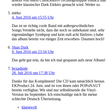
abseits von ödem ClubElektro-/Technogehoppse endlich mal
wieder klassischer Dark Elektro gemacht wird. Weiter so.
mirko
4. Juni 2016 um 15:55 Uhr
Das ist ne richtig coole Band mit außergewöhnlichen
Songs.Verstehe nicht, dass die noch so unbekannt sind. sehr
eigenständiger Synthpop und kein null acht fünfzen:-) habe
das album bereits vor einiger Zeit erworben- Daumen hoch!
Shan Dark
9. Juni 2016 um 23:34 Uhr
Das geht gut rein, da bin ich mal gespannt aufs neue Album!
hexadiode
28. Juli 2016 um 17:38 Uhr
Danke für das Kompliment! Die CD kam tatsächlich heraus
EKProduct 24. Juni, und ist von ihnen oder POPoNAUT
bereits verfügbar. Wir sind nur selbstlösende die Vinyl-
Version im September. Ich entschuldige mich für meine
schlechte Deutsch Übersetzung.
klangwelt