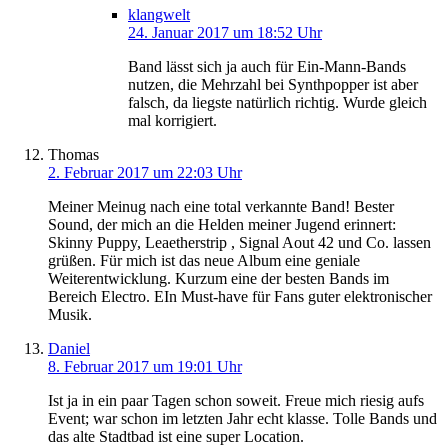
klangwelt
24. Januar 2017 um 18:52 Uhr
Band lässt sich ja auch für Ein-Mann-Bands
nutzen, die Mehrzahl bei Synthpopper ist aber
falsch, da liegste natürlich richtig. Wurde gleich
mal korrigiert.
Thomas
2. Februar 2017 um 22:03 Uhr
Meiner Meinug nach eine total verkannte Band! Bester
Sound, der mich an die Helden meiner Jugend erinnert:
Skinny Puppy, Leaetherstrip , Signal Aout 42 und Co. lassen
grüßen. Für mich ist das neue Album eine geniale
Weiterentwicklung. Kurzum eine der besten Bands im
Bereich Electro. EIn Must-have für Fans guter elektronischer
Musik.
Daniel
8. Februar 2017 um 19:01 Uhr
Ist ja in ein paar Tagen schon soweit. Freue mich riesig aufs
Event; war schon im letzten Jahr echt klasse. Tolle Bands und
das alte Stadtbad ist eine super Location.