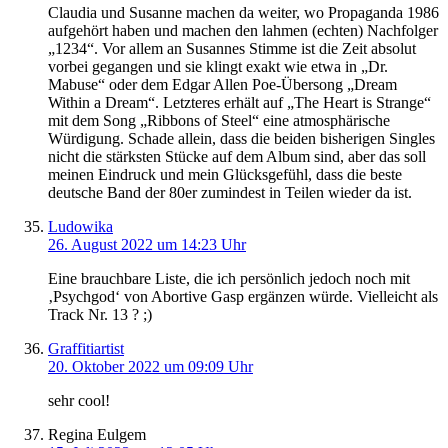
Claudia und Susanne machen da weiter, wo Propaganda 1986
aufgehört haben und machen den lahmen (echten) Nachfolger
„1234“. Vor allem an Susannes Stimme ist die Zeit absolut
vorbei gegangen und sie klingt exakt wie etwa in „Dr.
Mabuse“ oder dem Edgar Allen Poe-Übersong „Dream
Within a Dream“. Letzteres erhält auf „The Heart is Strange“
mit dem Song „Ribbons of Steel“ eine atmosphärische
Würdigung. Schade allein, dass die beiden bisherigen Singles
nicht die stärksten Stücke auf dem Album sind, aber das soll
meinen Eindruck und mein Glücksgefühl, dass die beste
deutsche Band der 80er zumindest in Teilen wieder da ist.
Ludowika
26. August 2022 um 14:23 Uhr
Eine brauchbare Liste, die ich persönlich jedoch noch mit
‚Psychgod‘ von Abortive Gasp ergänzen würde. Vielleicht als
Track Nr. 13 ? ;)
Graffitiartist
20. Oktober 2022 um 09:09 Uhr
sehr cool!
Regina Eulgem