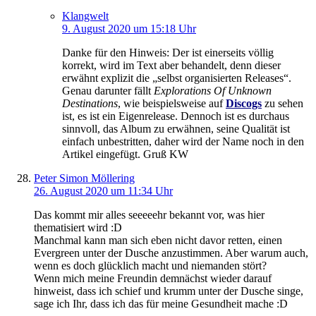
Klangwelt
9. August 2020 um 15:18 Uhr
Danke für den Hinweis: Der ist einerseits völlig
korrekt, wird im Text aber behandelt, denn dieser
erwähnt explizit die „selbst organisierten Releases“.
Genau darunter fällt
Explorations Of Unknown
Destinations
, wie beispielsweise auf
Discogs
zu sehen
ist, es ist ein Eigenrelease. Dennoch ist es durchaus
sinnvoll, das Album zu erwähnen, seine Qualität ist
einfach unbestritten, daher wird der Name noch in den
Artikel eingefügt. Gruß KW
Peter Simon Möllering
26. August 2020 um 11:34 Uhr
Das kommt mir alles seeeeehr bekannt vor, was hier
thematisiert wird :D
Manchmal kann man sich eben nicht davor retten, einen
Evergreen unter der Dusche anzustimmen. Aber warum auch,
wenn es doch glücklich macht und niemanden stört?
Wenn mich meine Freundin demnächst wieder darauf
hinweist, dass ich schief und krumm unter der Dusche singe,
sage ich Ihr, dass ich das für meine Gesundheit mache :D