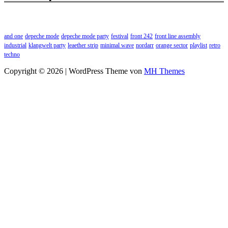
and one
depeche mode
depeche mode party
festival
front 242
front line assembly
industrial
klangwelt party
leaether strip
minimal wave
nordarr
orange sector
playlist
retro
techno
Copyright © 2026 | WordPress Theme von
MH Themes