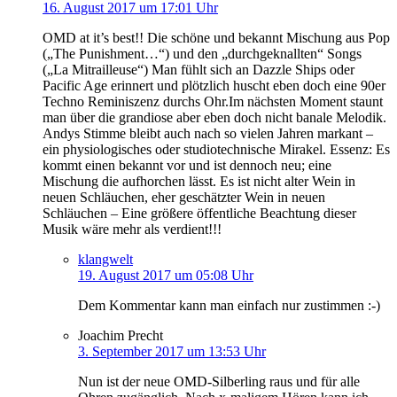
16. August 2017 um 17:01 Uhr
OMD at it’s best!! Die schöne und bekannt Mischung aus Pop
(„The Punishment…“) und den „durchgeknallten“ Songs
(„La Mitrailleuse“) Man fühlt sich an Dazzle Ships oder
Pacific Age erinnert und plötzlich huscht eben doch eine 90er
Techno Reminiszenz durchs Ohr.Im nächsten Moment staunt
man über die grandiose aber eben doch nicht banale Melodik.
Andys Stimme bleibt auch nach so vielen Jahren markant –
ein physiologisches oder studiotechnische Mirakel. Essenz: Es
kommt einen bekannt vor und ist dennoch neu; eine
Mischung die aufhorchen lässt. Es ist nicht alter Wein in
neuen Schläuchen, eher geschätzter Wein in neuen
Schläuchen – Eine größere öffentliche Beachtung dieser
Musik wäre mehr als verdient!!!
klangwelt
19. August 2017 um 05:08 Uhr
Dem Kommentar kann man einfach nur zustimmen :-)
Joachim Precht
3. September 2017 um 13:53 Uhr
Nun ist der neue OMD-Silberling raus und für alle