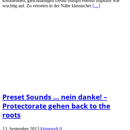
kommenden, gleichnamigen Debüt trumpft ebenso impulsiv wie
wuchtig auf. Zu verorten in der Nähe klassischer
[…]
Preset Sounds … nein danke! –
Protectorate gehen back to the
roots
13. September 2013
klangwelt
0