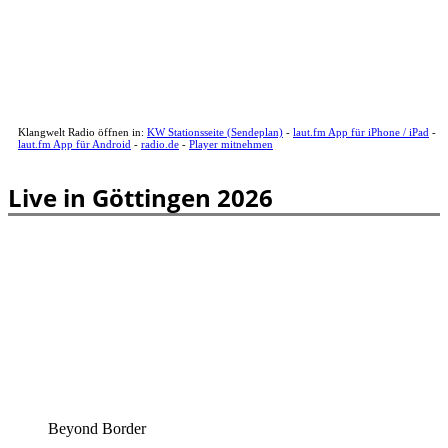
Klangwelt Radio öffnen in:
KW Stationsseite (Sendeplan)
-
laut.fm App für iPhone / iPad
-
laut.fm App für Android
-
radio.de
-
Player mitnehmen
Live in Göttingen 2026
Beyond Border