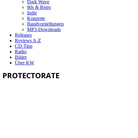
Dark Wave
80s & Retro
Indie
Konzerte
Bandvorstellungen
MP3-Downloads
Releases
Reviews A-Z
CD-Tipp
Radio
Bilder
Über KW
PROTECTORATE