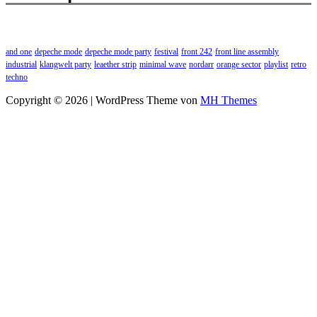
and one
depeche mode
depeche mode party
festival
front 242
front line assembly
industrial
klangwelt party
leaether strip
minimal wave
nordarr
orange sector
playlist
retro
techno
Copyright © 2026 | WordPress Theme von
MH Themes