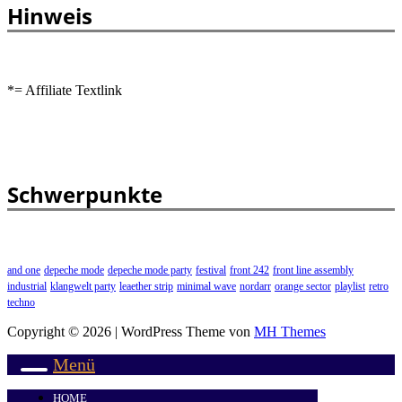
Hinweis
*= Affiliate Textlink
Schwerpunkte
and one
depeche mode
depeche mode party
festival
front 242
front line assembly
industrial
klangwelt party
leaether strip
minimal wave
nordarr
orange sector
playlist
retro
techno
Copyright © 2026 | WordPress Theme von
MH Themes
Menü
HOME