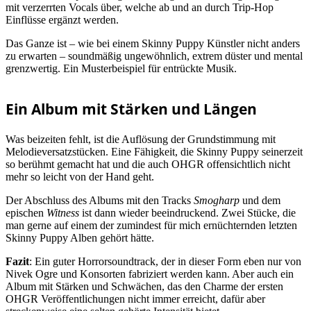
mit verzerrten Vocals über, welche ab und an durch Trip-Hop
Einflüsse ergänzt werden.
Das Ganze ist – wie bei einem Skinny Puppy Künstler nicht anders
zu erwarten – soundmäßig ungewöhnlich, extrem düster und mental
grenzwertig. Ein Musterbeispiel für entrückte Musik.
Ein Album mit Stärken und Längen
Was beizeiten fehlt, ist die Auflösung der Grundstimmung mit
Melodieversatzstücken. Eine Fähigkeit, die Skinny Puppy seinerzeit
so berühmt gemacht hat und die auch OHGR offensichtlich nicht
mehr so leicht von der Hand geht.
Der Abschluss des Albums mit den Tracks
Smogharp
und dem
epischen
Witness
ist dann wieder beeindruckend. Zwei Stücke, die
man gerne auf einem der zumindest für mich ernüchternden letzten
Skinny Puppy Alben gehört hätte.
Fazit
: Ein guter Horrorsoundtrack, der in dieser Form eben nur von
Nivek Ogre und Konsorten fabriziert werden kann. Aber auch ein
Album mit Stärken und Schwächen, das den Charme der ersten
OHGR Veröffentlichungen nicht immer erreicht, dafür aber