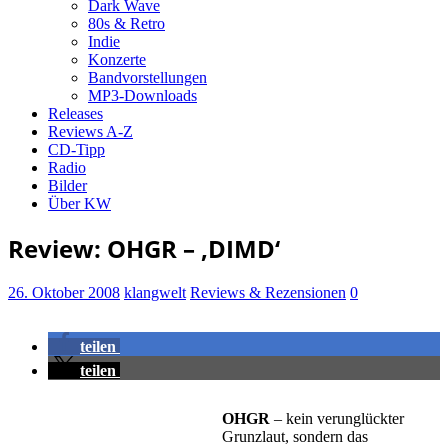
Dark Wave
80s & Retro
Indie
Konzerte
Bandvorstellungen
MP3-Downloads
Releases
Reviews A-Z
CD-Tipp
Radio
Bilder
Über KW
Review: OHGR – ‚DIMD‘
26. Oktober 2008
klangwelt
Reviews & Rezensionen
0
teilen
teilen
OHGR
– kein verunglückter
Grunzlaut, sondern das