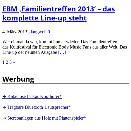
EBM ‚Familientreffen 2013‘ – das
komplette Line-up steht
4. März 2013
klangwelt
0
Wer einmal da war, kommt immer wieder. Das Familientreffen ist
das Kultfestival für Electronic Body Music Fans aus aller Welt. Das
Line-up der neunten Ausgabe
[…]
Seitennummerierung
1
2
3
»
der
Werbung
Beiträge
➔ Kabellose In-Ear-Kopfhörer*
➔ Tragbare Bluetooth-Lautsprecher*
➔ Stereoanlagen aus Holz mit Plattenspieler*