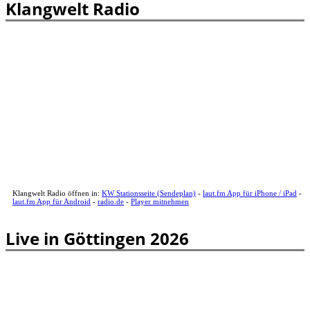
Klangwelt Radio
Klangwelt Radio öffnen in:
KW Stationsseite (Sendeplan)
-
laut.fm App für iPhone / iPad
-
laut.fm App für Android
-
radio.de
-
Player mitnehmen
Live in Göttingen 2026