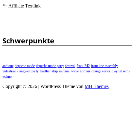
*= Affiliate Textlink
Schwerpunkte
and one
depeche mode
depeche mode party
festival
front 242
front line assembly
industrial
klangwelt party
leaether strip
minimal wave
nordarr
orange sector
playlist
retro
techno
Copyright © 2026 | WordPress Theme von
MH Themes