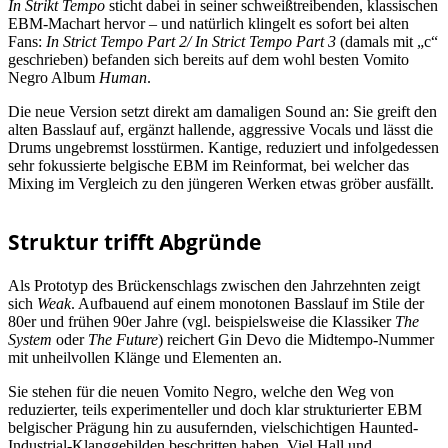
In Strikt Tempo
sticht dabei in seiner schweißtreibenden, klassischen
EBM-Machart hervor – und natürlich klingelt es sofort bei alten
Fans:
In Strict Tempo Part 2/ In Strict Tempo Part 3
(damals mit „c“
geschrieben) befanden sich bereits auf dem wohl besten Vomito
Negro Album
Human
.
Die neue Version setzt direkt am damaligen Sound an: Sie greift den
alten Basslauf auf, ergänzt hallende, aggressive Vocals und lässt die
Drums ungebremst losstürmen. Kantige, reduziert und infolgedessen
sehr fokussierte belgische EBM im Reinformat, bei welcher das
Mixing im Vergleich zu den jüngeren Werken etwas gröber ausfällt.
Struktur trifft Abgründe
Als Prototyp des Brückenschlags zwischen den Jahrzehnten zeigt
sich
Weak
. Aufbauend auf einem monotonen Basslauf im Stile der
80er und frühen 90er Jahre (vgl. beispielsweise die Klassiker
The
System
oder
The Future
) reichert Gin Devo die Midtempo-Nummer
mit unheilvollen Klänge und Elementen an.
Sie stehen für die neuen Vomito Negro, welche den Weg von
reduzierter, teils experimenteller und doch klar strukturierter EBM
belgischer Prägung hin zu ausufernden, vielschichtigen Haunted-
Industrial-Klanggebilden beschritten haben. Viel Hall und