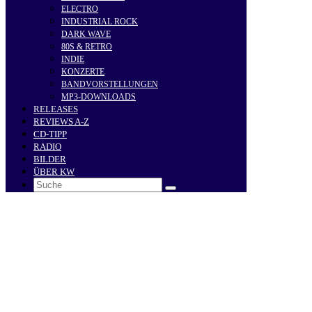
ELECTRO
INDUSTRIAL ROCK
DARK WAVE
80S & RETRO
INDIE
KONZERTE
BANDVORSTELLUNGEN
MP3-DOWNLOADS
RELEASES
REVIEWS A-Z
CD-TIPP
RADIO
BILDER
ÜBER KW
Search