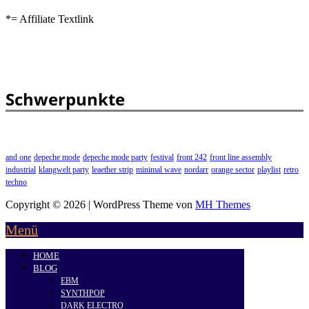
*= Affiliate Textlink
Schwerpunkte
and one
depeche mode
depeche mode party
festival
front 242
front line assembly
industrial
klangwelt party
leaether strip
minimal wave
nordarr
orange sector
playlist
retro
techno
Copyright © 2026 | WordPress Theme von
MH Themes
Menü
HOME
BLOG
EBM
SYNTHPOP
DARK ELECTRO