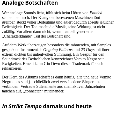
Analoge Botschaften
Wer analoge Sounds liebt, fühlt sich beim Hören von
Entitled
schnell heimisch. Der Klang der besessenen Maschinen tönt
greifbar, steckt voller Bedeutung und agiert dadurch abseits jeglicher
Beliebigkeit. Der Ton macht die Musik, seine Wirkung ist nicht
zufällig. Vor allem dann nicht, wenn manuell generierte
„Charakterklänge“ Teil der Botschaft sind.
Auf dem Werk überzeugen besonders die rahmenden, mit Samples
gespickten Instrumentals
Ongoing Patterns
und
23 Days
mit ihrer
extrem dichten bis unheilvollen Stimmung. Ein Gespür für den
Soundtrack des Bedrohlichen kennzeichnet Vomito Negro seit
Ewigkeiten. Erneut kann Gin Devo diesen Trademark für sich
reklamieren.
Der Kern des Albums schafft es dann häufig, alte und neue Vomito
Negro – es sind ja schließlich zwei verschiedene Sänger – zu
verbinden. Vertraute Stilelemente aus allen aktiven Jahrzehnten
tauchen auf, „connecten“ miteinander.
In Strikt Tempo
damals und heute