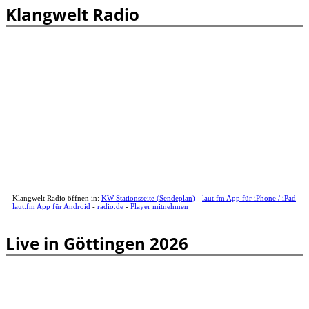
Klangwelt Radio
Klangwelt Radio öffnen in:
KW Stationsseite (Sendeplan)
-
laut.fm App für iPhone / iPad
-
laut.fm App für Android
-
radio.de
-
Player mitnehmen
Live in Göttingen 2026