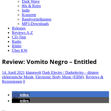
Dark Wave
80s & Retro
Indie
Konzerte
Bandvorstellungen
MP3-Downloads
Releases
Reviews A-Z
CD-Tipp
Radio
Bilder
Über KW
Review: Vomito Negro – Entitled
14. April 2021
klangwelt
Dark Electro / Darkelectro – düstere
elektronische Musik
,
Electronic Body Music (EBM)
,
Reviews &
Rezensionen
0
teilen
teilen