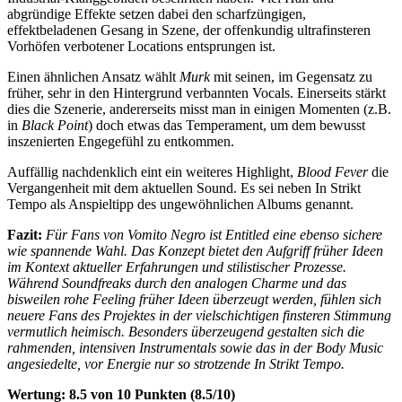
abgründige Effekte setzen dabei den scharfzüngigen,
effektbeladenen Gesang in Szene, der offenkundig ultrafinsteren
Vorhöfen verbotener Locations entsprungen ist.
Einen ähnlichen Ansatz wählt
Murk
mit seinen, im Gegensatz zu
früher, sehr in den Hintergrund verbannten Vocals. Einerseits stärkt
dies die Szenerie, andererseits misst man in einigen Momenten (z.B.
in
Black Point
) doch etwas das Temperament, um dem bewusst
inszenierten Engegefühl zu entkommen.
Auffällig nachdenklich eint ein weiteres Highlight,
Blood Fever
die
Vergangenheit mit dem aktuellen Sound. Es sei neben In Strikt
Tempo als Anspieltipp des ungewöhnlichen Albums genannt.
Fazit:
Für Fans von Vomito Negro ist Entitled eine ebenso sichere
wie spannende Wahl. Das Konzept bietet den Aufgriff früher Ideen
im Kontext aktueller Erfahrungen und stilistischer Prozesse.
Während Soundfreaks durch den analogen Charme und das
bisweilen rohe Feeling früher Ideen überzeugt werden, fühlen sich
neuere Fans des Projektes in der vielschichtigen finsteren Stimmung
vermutlich heimisch. Besonders überzeugend gestalten sich die
rahmenden, intensiven Instrumentals sowie das in der Body Music
angesiedelte, vor Energie nur so strotzende In Strikt Tempo.
Wertung: 8.5 von 10 Punkten (8.5/10)