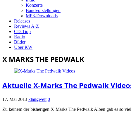
Konzerte
Bandvorstellungen
MP3-Downloads
Releases
Reviews A-Z
CD-Tipp
Radio
Bilder
Über KW
X MARKS THE PEDWALK
Aktuelle X-Marks The Pedwalk Video
17. Mai 2013
klangwelt
0
Zu keinem der bisherigen X-Marks The Pedwalk Alben gab es so vie