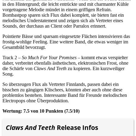
in den Hintergrund; die leicht entrückte und mit charmanter Kühle
vorgetragene Melodie mündet in einem griffigen Refrain.
Bombastpop sparen sich Flux dabei komplett, sie bieten fast ein
melodisches Understatement und zeigen sich als Vertreter eines
Sounds, der durchaus an Client oder Parralox erinnert.
Pointierte Bässe und sparsam eingesetzte Flächen intensivieren das
frostig-wohlige Feeling. Eine weitere Band, die etwas weniger im
Gesamtbild bevorzugt.
Track 2 –
So Much For Your Promises
– kommt etwas verspielter
daher, verbreitet ebenfalls ästhetischen, elektronischen Frost, ohne
die Schärfe von
Claws And Teeth
zu kopieren. Ein kurzweiliger
Song.
So überzeugen Flux als Vertreter Finnlands, passen dabei ein
bisschen zu gängigen Klischees, könnten aber auch ohne diese
problemlos bestehen. Interessante Band für Freunde melodischen
Electropops ohne Überproduktion.
Wertung: 7.5 von 10 Punkten (7.5/10)
Claws And Teeth
Release Infos