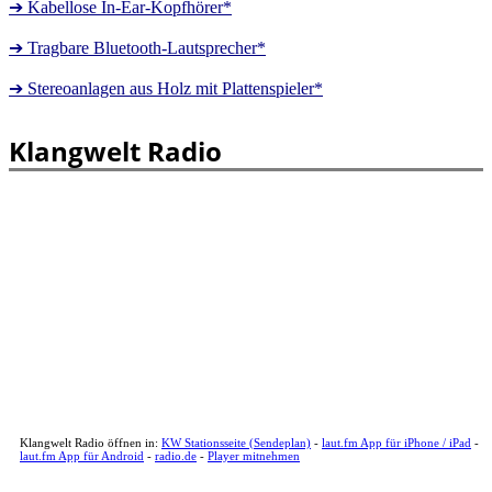
➔ Kabellose In-Ear-Kopfhörer*
➔ Tragbare Bluetooth-Lautsprecher*
➔ Stereoanlagen aus Holz mit Plattenspieler*
Klangwelt Radio
Klangwelt Radio öffnen in:
KW Stationsseite (Sendeplan)
-
laut.fm App für iPhone / iPad
-
laut.fm App für Android
-
radio.de
-
Player mitnehmen