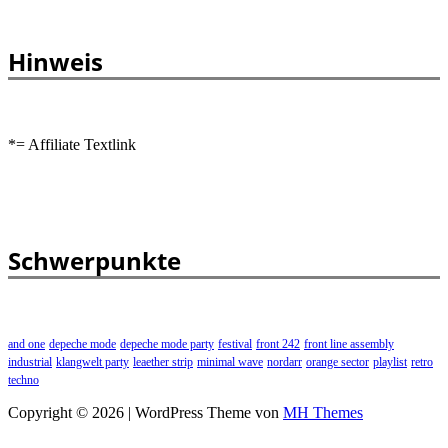
Hinweis
*= Affiliate Textlink
Schwerpunkte
and one
depeche mode
depeche mode party
festival
front 242
front line assembly
industrial
klangwelt party
leaether strip
minimal wave
nordarr
orange sector
playlist
retro
techno
Copyright © 2026 | WordPress Theme von
MH Themes