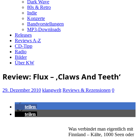
Dark Wave
80s & Retro
Indie
Konzerte
Bandvorstellungen
MP3-Downloads
Releases
Reviews A-Z
CD-Tipp
Radio
Bilder
Über KW
Review: Flux – ‚Claws And Teeth‘
29. Dezember 2010
klangwelt
Reviews & Rezensionen
0
teilen
teilen
Was verbindet man eigentlich mit
Finnland – Kälte, 1000 Seen oder