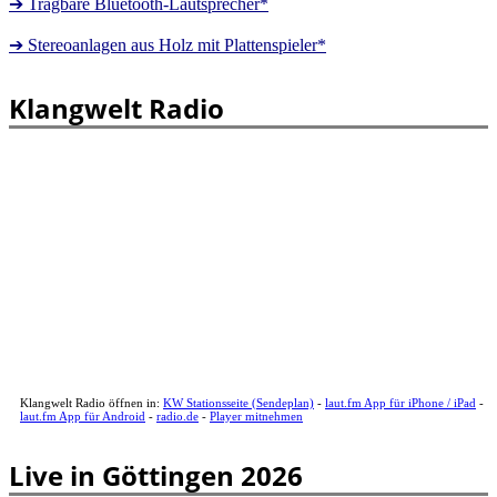
➔ Tragbare Bluetooth-Lautsprecher*
➔ Stereoanlagen aus Holz mit Plattenspieler*
Klangwelt Radio
Klangwelt Radio öffnen in:
KW Stationsseite (Sendeplan)
-
laut.fm App für iPhone / iPad
-
laut.fm App für Android
-
radio.de
-
Player mitnehmen
Live in Göttingen 2026