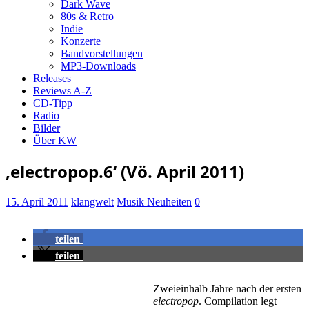
Dark Wave
80s & Retro
Indie
Konzerte
Bandvorstellungen
MP3-Downloads
Releases
Reviews A-Z
CD-Tipp
Radio
Bilder
Über KW
‚electropop.6‘ (Vö. April 2011)
15. April 2011
klangwelt
Musik Neuheiten
0
teilen
teilen
Zweieinhalb Jahre nach der ersten
electropop
. Compilation legt