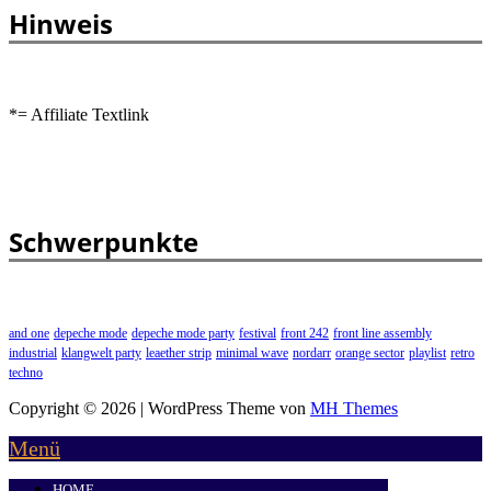
Hinweis
*= Affiliate Textlink
Schwerpunkte
and one
depeche mode
depeche mode party
festival
front 242
front line assembly
industrial
klangwelt party
leaether strip
minimal wave
nordarr
orange sector
playlist
retro
techno
Copyright © 2026 | WordPress Theme von
MH Themes
Menü
HOME