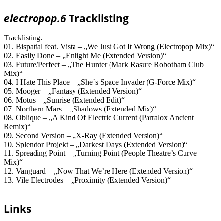
electropop.6
Tracklisting
Tracklisting:
01. Bispatial feat. Vista – „We Just Got It Wrong (Electropop Mix)“
02. Easily Done – „Enlight Me (Extended Version)“
03. Future/Perfect – „The Hunter (Mark Rasure Robotham Club
Mix)“
04. I Hate This Place – „She`s Space Invader (G-Force Mix)“
05. Mooger – „Fantasy (Extended Version)“
06. Motus – „Sunrise (Extended Edit)“
07. Northern Mars – „Shadows (Extended Mix)“
08. Oblique – „A Kind Of Electric Current (Parralox Ancient
Remix)“
09. Second Version – „X-Ray (Extended Version)“
10. Splendor Projekt – „Darkest Days (Extended Version)“
11. Spreading Point – „Turning Point (People Theatre’s Curve
Mix)“
12. Vanguard – „Now That We’re Here (Extended Version)“
13. Vile Electrodes – „Proximity (Extended Version)“
Links