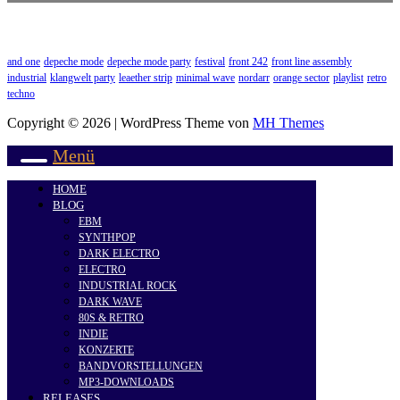
and one
depeche mode
depeche mode party
festival
front 242
front line assembly
industrial
klangwelt party
leaether strip
minimal wave
nordarr
orange sector
playlist
retro
techno
Copyright © 2026 | WordPress Theme von
MH Themes
Menü
HOME
BLOG
EBM
SYNTHPOP
DARK ELECTRO
ELECTRO
INDUSTRIAL ROCK
DARK WAVE
80S & RETRO
INDIE
KONZERTE
BANDVORSTELLUNGEN
MP3-DOWNLOADS
RELEASES