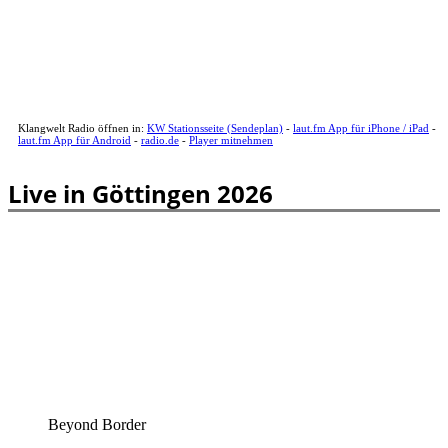
Klangwelt Radio öffnen in:
KW Stationsseite (Sendeplan)
-
laut.fm App für iPhone / iPad
-
laut.fm App für Android
-
radio.de
-
Player mitnehmen
Live in Göttingen 2026
Beyond Border