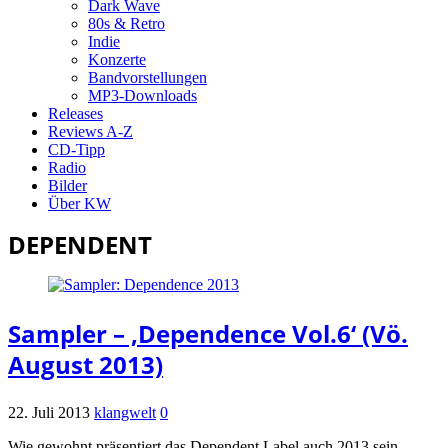
Dark Wave
80s & Retro
Indie
Konzerte
Bandvorstellungen
MP3-Downloads
Releases
Reviews A-Z
CD-Tipp
Radio
Bilder
Über KW
DEPENDENT
Sampler – ‚Dependence Vol.6‘ (Vö.
August 2013)
22. Juli 2013
klangwelt
0
Wie gewohnt präsentiert das Dependent Label auch 2013 sein