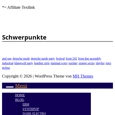
*= Affiliate Textlink
Schwerpunkte
and one
depeche mode
depeche mode party
festival
front 242
front line assembly
industrial
klangwelt party
leaether strip
minimal wave
nordarr
orange sector
playlist
retro
techno
Copyright © 2026 | WordPress Theme von
MH Themes
Menü
HOME
BLOG
EBM
SYNTHPOP
DARK ELECTRO