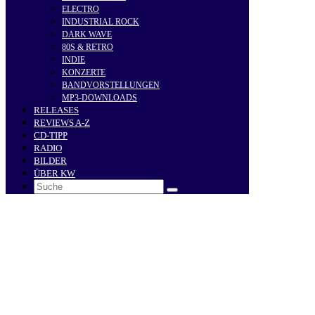
ELECTRO
INDUSTRIAL ROCK
DARK WAVE
80S & RETRO
INDIE
KONZERTE
BANDVORSTELLUNGEN
MP3-DOWNLOADS
RELEASES
REVIEWS A-Z
CD-TIPP
RADIO
BILDER
ÜBER KW
Search