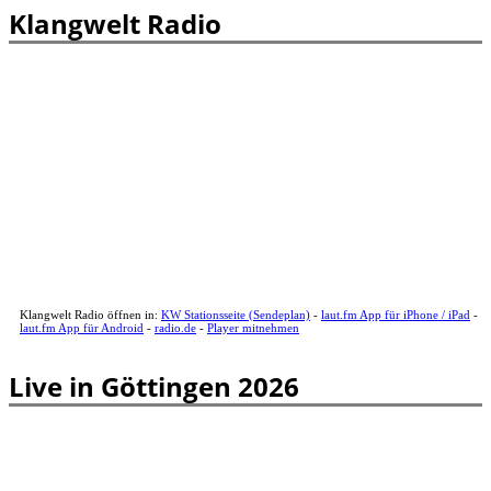
Klangwelt Radio
Klangwelt Radio öffnen in:
KW Stationsseite (Sendeplan)
-
laut.fm App für iPhone / iPad
-
laut.fm App für Android
-
radio.de
-
Player mitnehmen
Live in Göttingen 2026