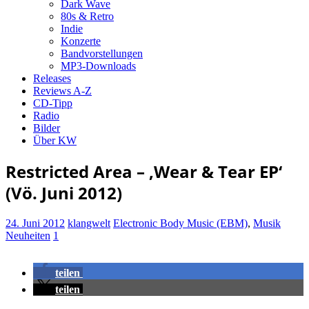
Dark Wave
80s & Retro
Indie
Konzerte
Bandvorstellungen
MP3-Downloads
Releases
Reviews A-Z
CD-Tipp
Radio
Bilder
Über KW
Restricted Area – ‚Wear & Tear EP‘
(Vö. Juni 2012)
24. Juni 2012
klangwelt
Electronic Body Music (EBM)
,
Musik
Neuheiten
1
teilen
teilen