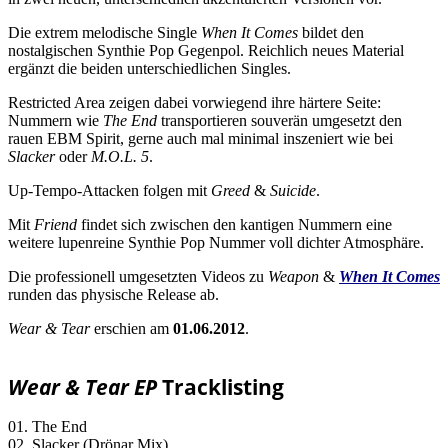
Die extrem melodische Single
When It Comes
bildet den
nostalgischen Synthie Pop Gegenpol. Reichlich neues Material
ergänzt die beiden unterschiedlichen Singles.
Restricted Area zeigen dabei vorwiegend ihre härtere Seite:
Nummern wie
The End
transportieren souverän umgesetzt den
rauen EBM Spirit, gerne auch mal minimal inszeniert wie bei
Slacker
oder
M.O.L. 5
.
Up-Tempo-Attacken folgen mit
Greed
&
Suicide
.
Mit
Friend
findet sich zwischen den kantigen Nummern eine
weitere lupenreine Synthie Pop Nummer voll dichter Atmosphäre.
Die professionell umgesetzten Videos zu
Weapon
&
When It Comes
runden das physische Release ab.
Wear & Tear
erschien am
01.06.2012
.
Wear & Tear EP
Tracklisting
01. The End
02. Slacker (Drönar Mix)