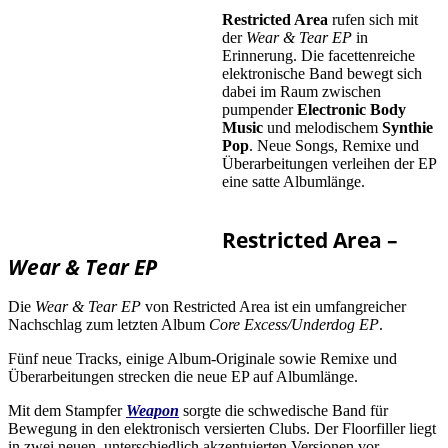
Restricted Area
rufen sich mit
der
Wear & Tear EP
in
Erinnerung. Die facettenreiche
elektronische Band bewegt sich
dabei im Raum zwischen
pumpender
Electronic Body
Music
und melodischem
Synthie
Pop
. Neue Songs, Remixe und
Überarbeitungen verleihen der EP
eine satte Albumlänge.
Restricted Area –
Wear & Tear EP
Die
Wear & Tear EP
von Restricted Area ist ein umfangreicher
Nachschlag zum letzten Album
Core Excess/Underdog EP
.
Fünf neue Tracks, einige Album-Originale sowie Remixe und
Überarbeitungen strecken die neue EP auf Albumlänge.
Mit dem Stampfer
Weapon
sorgte die schwedische Band für
Bewegung in den elektronisch versierten Clubs. Der Floorfiller liegt
in zwei neuen, unterschiedlich akzentuierten Versionen vor.