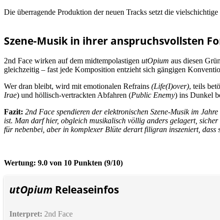
Die überragende Produktion der neuen Tracks setzt die vielschichtige K
Szene-Musik in ihrer anspruchsvollsten F
2nd Face wirken auf dem midtempolastigen
utOpium
aus diesen Gründ
gleichzeitig – fast jede Komposition entzieht sich gängigen Konventi
Wer dran bleibt, wird mit emotionalen Refrains
(Life(I)over)
, teils b
Irae
) und höllisch-vertrackten Abfahren (
Public Enemy
) ins Dunkel b
Fazit:
2nd Face spendieren der elektronischen Szene-Musik im Jahre
ist. Man darf hier, obgleich musikalisch völlig anders gelagert, sich
für nebenbei, aber in komplexer Blüte derart filigran inszeniert, da
Wertung: 9.0 von 10 Punkten (9/10)
utOpium
Releaseinfos
Interpret:
2nd Face