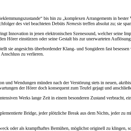
eklemmungszustande“ bis hin zu „komplexen Arrangements in bester Va
hfolger des viel beachteten Debüts
Nemesis
treffen absolut zu; sie sp
ingt Innovation in jenen elektronischen Szenesound, welcher seine Imp
 Hörer einstürzen oder seine Gestalt bis zur unerwarteten Auflösung 
stellt sie angesichts überbordender Klang- und Songideen fast besesse
Anschluss zu verlieren.
ktion und Wendungen münden nach der Verstörung stets in neuen, akrib
artungen der Hörer doch konsequent zum Teufel gejagt und anschließen
 intensiven Werks lange Zeit in einem besonderen Zustand verbracht, ei
mplementierte Bridge, jeder plötzliche Break aus dem Nichts, jeder zu 
weck oder als krampfhaftes Bemühen, möglichst originell zu klingen, so