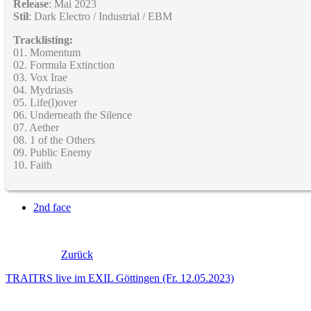
Release
: Mai 2023
Stil
: Dark Electro / Industrial / EBM
Tracklisting:
01. Momentum
02. Formula Extinction
03. Vox Irae
04. Mydriasis
05. Life(l)over
06. Underneath the Silence
07. Aether
08. 1 of the Others
09. Public Enemy
10. Faith
2nd face
Zurück
TRAITRS live im EXIL Göttingen (Fr. 12.05.2023)