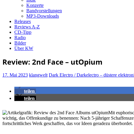
Konzerte
Bandvorstellungen
MP3-Downloads
Releases
Reviews A-Z
CD-Tipp
Radio
Bilder
Über KW
Review: 2nd Face – utOpium
17. Mai 2023
klangwelt
Dark Electro / Darkelectro – düstere elektro
teilen
teilen
Mit euphorisc
wichtig, das Offenkundige zu benennen: Nach 5-jähriger Schaffenszei
fortschrittliches Werk geschaffen, das vor Ideen geradezu überbordet.