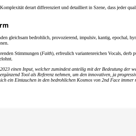
omplexität derart differenziert und detailliert in Szene, dass jeder qua
orm
en gleichsam bedrohlich, provozierend, impulsiv, kantig, epochal, hym
onen.
etörenden Stimmungen (
Faith
), erfreulich variantenreichen Vocals, derb
elohnt.
 2023 einen Input, welcher zumindest anteilig mit der Bedeutung der
er ergänzend Tool als Referenz nehmen, um den innovativen, ja progressi
ss sich ein Eintauchen in den bedrohlichen Kosmos von 2nd Face immer re