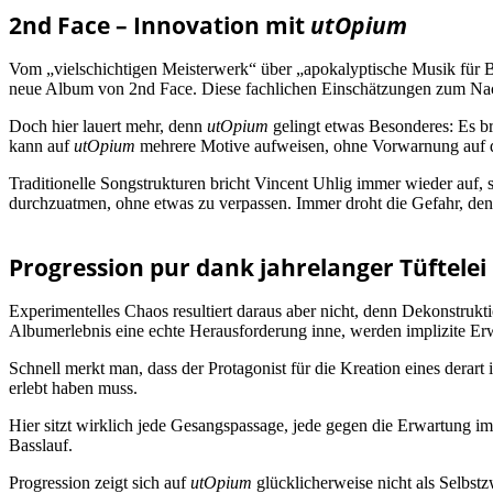
2nd Face – Innovation mit
utOpium
Vom „vielschichtigen Meisterwerk“ über „apokalyptische Musik für B
neue Album von 2nd Face. Diese fachlichen Einschätzungen zum Nac
Doch hier lauert mehr, denn
utOpium
gelingt etwas Besonderes: Es br
kann auf
utOpium
mehrere Motive aufweisen, ohne Vorwarnung auf den
Traditionelle Songstrukturen bricht Vincent Uhlig immer wieder auf, 
durchzuatmen, ohne etwas zu verpassen. Immer droht die Gefahr, den 
Progression pur dank jahrelanger Tüftelei
Experimentelles Chaos resultiert daraus aber nicht, denn Dekonstru
Albumerlebnis eine echte Herausforderung inne, werden implizite Erw
Schnell merkt man, dass der Protagonist für die Kreation eines derart
erlebt haben muss.
Hier sitzt wirklich jede Gesangspassage, jede gegen die Erwartung i
Basslauf.
Progression zeigt sich auf
utOpium
glücklicherweise nicht als Selbstz