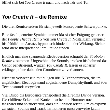
öffnet sich bei
You Create It
nach und nach Tür und Tor.
You Create It
– die Remixe
Die drei Remixe setzen für sich jeweils konsequente Schwerpunkte.
Eine fast lupenreine Synthienummer klassischer Prägung generiert
der
People Theatre Remix
von
You Create It
. Nostalgisch verspielt
bis fröhlich im Ansatz, hypnotisch-bindend in der Wirkung. Sicher
wird diese Interpretation ihre Freude finden.
Endlich mal eine spannende Electroversion schraubt der
Stroboton-
Remix
zusammen. Ungewöhnliche Sounds, trocken bis bohrend das
Gehör penetrierend, würzen
You Create It
, lassen es schärfer
erklingen, ohne dabei den Grundtenor zu verbannen.
Nicht zu verwechseln mit billigen 08/15 Technoremixen, die im
angeblichen Electrogewand abgestandene Dumpfrhythmik und 90er
Technosounds recycelen.
Viel Disco bis Eurodance transportiert die
Dreams Divide
Version.
Geschliffene Ecken und Kanten machen die Nummer noch
tanzbarer und so zuckersüß, dass ein Schluck reicht. Um es explizit
zu sagen: Sounds und Track harmonieren passagenweise kaum.