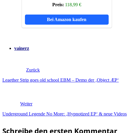
Preis:
118,99 €
Bei Amazon kaufen
vainerz
Zurück
Leaether Strip goes old school EBM – Demo der ‚Object ÆP‘
Weiter
Underground Legende No More: ‚Hypnotized EP‘ & neue Videos
Schreibe den ersten Kommentar