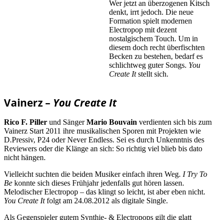
Wer jetzt an überzogenen Kitsch
denkt, irrt jedoch. Die neue
Formation spielt modernen
Electropop mit dezent
nostalgischem Touch. Um in
diesem doch recht überfischten
Becken zu bestehen, bedarf es
schlichtweg guter Songs.
You
Create It
stellt sich.
Vainerz –
You Create It
Rico F. Piller
und Sänger
Mario Bouvain
verdienten sich bis zum
Vainerz Start 2011 ihre musikalischen Sporen mit Projekten wie
D.Pressiv, P24 oder Never Endless. Sei es durch Unkenntnis des
Reviewers oder die Klänge an sich: So richtig viel blieb bis dato
nicht hängen.
Vielleicht suchten die beiden Musiker einfach ihren Weg.
I Try To
Be
konnte sich dieses Frühjahr jedenfalls gut hören lassen.
Melodischer Electropop – das klingt so leicht, ist aber eben nicht.
You Create It
folgt am 24.08.2012 als digitale Single.
Als Gegenspieler gutem Synthie- & Electropops gilt die glatt