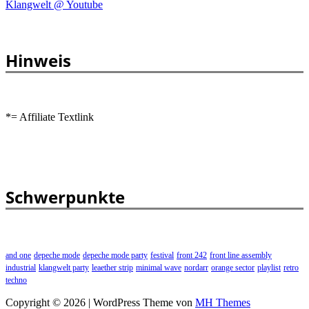
Klangwelt @ Youtube
Hinweis
*= Affiliate Textlink
Schwerpunkte
and one
depeche mode
depeche mode party
festival
front 242
front line assembly
industrial
klangwelt party
leaether strip
minimal wave
nordarr
orange sector
playlist
retro
techno
Copyright © 2026 | WordPress Theme von
MH Themes