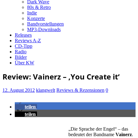
Dark Wave
80s & Retro
Indie
Konzerte
Bandvorstellungen
MP3-Downloads
Releases
Reviews A-Z
CD-Tipp
Radio
Bilder
Über KW
Review: Vainerz – ‚You Create it‘
12. August 2012
klangwelt
Reviews & Rezensionen
0
teilen
teilen
„Die Sprache der Engel“ – das
bedeutet der Bandname
Vainerz
.