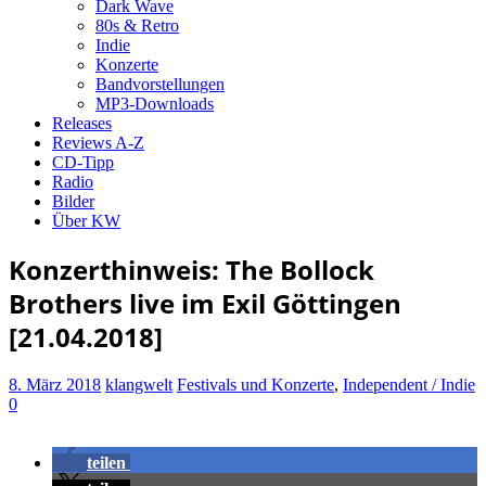
Dark Wave
80s & Retro
Indie
Konzerte
Bandvorstellungen
MP3-Downloads
Releases
Reviews A-Z
CD-Tipp
Radio
Bilder
Über KW
Konzerthinweis: The Bollock
Brothers live im Exil Göttingen
[21.04.2018]
8. März 2018
klangwelt
Festivals und Konzerte
,
Independent / Indie
0
teilen