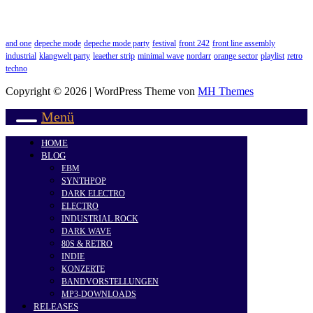
and one
depeche mode
depeche mode party
festival
front 242
front line assembly
industrial
klangwelt party
leaether strip
minimal wave
nordarr
orange sector
playlist
retro
techno
Copyright © 2026 | WordPress Theme von
MH Themes
Menü
HOME
BLOG
EBM
SYNTHPOP
DARK ELECTRO
ELECTRO
INDUSTRIAL ROCK
DARK WAVE
80S & RETRO
INDIE
KONZERTE
BANDVORSTELLUNGEN
MP3-DOWNLOADS
RELEASES