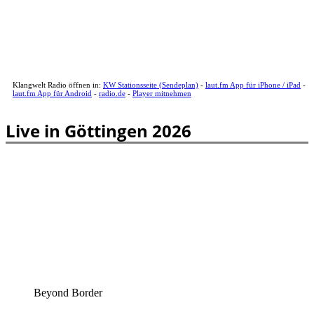
Klangwelt Radio öffnen in:
KW Stationsseite (Sendeplan)
-
laut.fm App für iPhone / iPad
-
laut.fm App für Android
-
radio.de
-
Player mitnehmen
Live in Göttingen 2026
Beyond Border