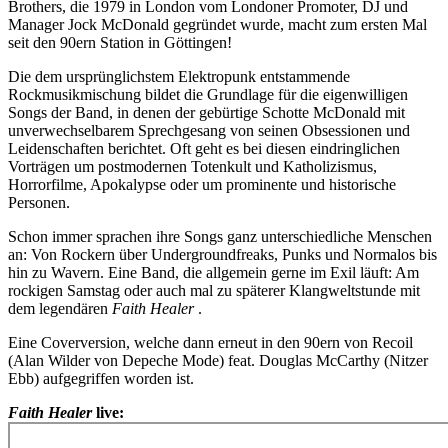
Brothers, die 1979 in London vom Londoner Promoter, DJ und
Manager Jock McDonald gegründet wurde, macht zum ersten Mal
seit den 90ern Station in Göttingen!
Die dem ursprünglichstem Elektropunk entstammende
Rockmusikmischung bildet die Grundlage für die eigenwilligen
Songs der Band, in denen der gebürtige Schotte McDonald mit
unverwechselbarem Sprechgesang von seinen Obsessionen und
Leidenschaften berichtet. Oft geht es bei diesen eindringlichen
Vorträgen um postmodernen Totenkult und Katholizismus,
Horrorfilme, Apokalypse oder um prominente und historische
Personen.
Schon immer sprachen ihre Songs ganz unterschiedliche Menschen
an: Von Rockern über Undergroundfreaks, Punks und Normalos bis
hin zu Wavern. Eine Band, die allgemein gerne im Exil läuft: Am
rockigen Samstag oder auch mal zu späterer Klangweltstunde mit
dem legendären
Faith Healer
.
Eine Coverversion, welche dann erneut in den 90ern von Recoil
(Alan Wilder von Depeche Mode) feat. Douglas McCarthy (Nitzer
Ebb) aufgegriffen worden ist.
Faith Healer
live: