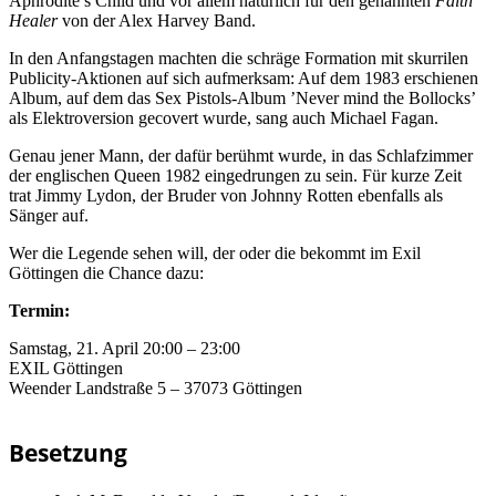
Aphrodite’s Child und vor allem natürlich für den genannten
Faith
Healer
von der Alex Harvey Band.
In den Anfangstagen machten die schräge Formation mit skurrilen
Publicity-Aktionen auf sich aufmerksam: Auf dem 1983 erschienen
Album, auf dem das Sex Pistols-Album ’Never mind the Bollocks’
als Elektroversion gecovert wurde, sang auch Michael Fagan.
Genau jener Mann, der dafür berühmt wurde, in das Schlafzimmer
der englischen Queen 1982 eingedrungen zu sein. Für kurze Zeit
trat Jimmy Lydon, der Bruder von Johnny Rotten ebenfalls als
Sänger auf.
Wer die Legende sehen will, der oder die bekommt im Exil
Göttingen die Chance dazu:
Termin:
Samstag, 21. April 20:00 – 23:00
EXIL Göttingen
Weender Landstraße 5 – 37073 Göttingen
Besetzung