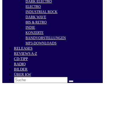
DARK ELECTRO
ELECTRO
INDUSTRIAL ROCK
DARK WAVE
80S & RETRO
INDIE
KONZERTE
BANDVORSTELLUNGEN
MP3-DOWNLOADS
RELEASES
REVIEWS A-Z
CD-TIPP
RADIO
BILDER
ÜBER KW
Search