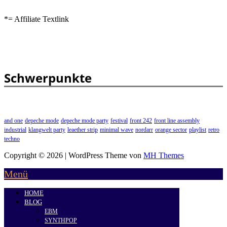
*= Affiliate Textlink
Schwerpunkte
and one
depeche mode
depeche mode party
festival
front 242
front line assembly
industrial
klangwelt party
leaether strip
minimal wave
nordarr
orange sector
playlist
retro
techno
Copyright © 2026 | WordPress Theme von
MH Themes
Menü
HOME
BLOG
EBM
SYNTHPOP