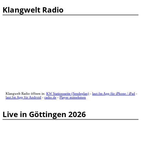
Klangwelt Radio
Klangwelt Radio öffnen in:
KW Stationsseite (Sendeplan)
-
laut.fm App für iPhone / iPad
-
laut.fm App für Android
-
radio.de
-
Player mitnehmen
Live in Göttingen 2026