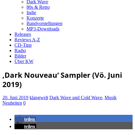
Dark Wave
80s & Retro
Indie
Konzerte
Bandvorstellungen
MP3-Downloads
Releases
Reviews A-Z
CD-Tipp
Radio
Bilder
Über KW
‚Dark Nouveau‘ Sampler (Vö. Juni
2019)
20. Juni 2019
klangwelt
Dark Wave und Cold Wave
,
Musik
Neuheiten
0
teilen
teilen