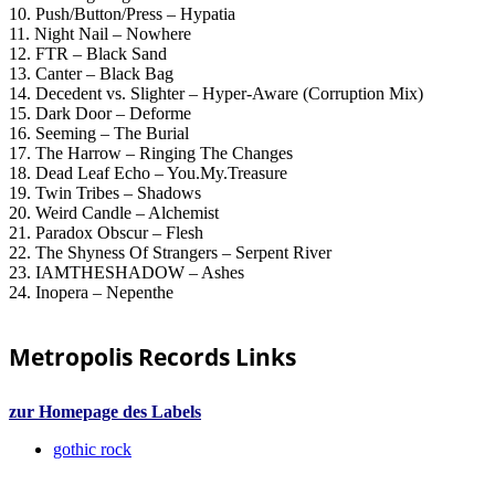
10. Push/Button/Press – Hypatia
11. Night Nail – Nowhere
12. FTR – Black Sand
13. Canter – Black Bag
14. Decedent vs. Slighter – Hyper-Aware (Corruption Mix)
15. Dark Door – Deforme
16. Seeming – The Burial
17. The Harrow – Ringing The Changes
18. Dead Leaf Echo – You.My.Treasure
19. Twin Tribes – Shadows
20. Weird Candle – Alchemist
21. Paradox Obscur – Flesh
22. The Shyness Of Strangers – Serpent River
23. IAMTHESHADOW – Ashes
24. Inopera – Nepenthe
Metropolis Records Links
zur Homepage des Labels
gothic rock