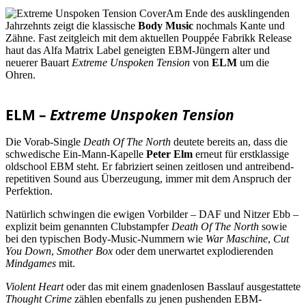
Am Ende des ausklingenden
Jahrzehnts zeigt die klassische
Body Music
nochmals Kante und
Zähne. Fast zeitgleich mit dem aktuellen Pouppée Fabrikk Release
haut das Alfa Matrix Label geneigten EBM-Jüngern alter und
neuerer Bauart
Extreme Unspoken Tension
von
ELM
um die
Ohren.
ELM –
Extreme Unspoken Tension
Die Vorab-Single
Death Of The North
deutete bereits an, dass die
schwedische Ein-Mann-Kapelle
Peter Elm
erneut für erstklassige
oldschool EBM steht. Er fabriziert seinen zeitlosen und antreibend-
repetitiven Sound aus Überzeugung, immer mit dem Anspruch der
Perfektion.
Natürlich schwingen die ewigen Vorbilder – DAF und Nitzer Ebb –
explizit beim genannten Clubstampfer
Death Of The North
sowie
bei den typischen Body-Music-Nummern wie
War Maschine
,
Cut
You Down
,
Smother Box
oder dem unerwartet explodierenden
Mindgames
mit.
Violent Heart
oder das mit einem gnadenlosen Basslauf ausgestattete
Thought Crime
zählen ebenfalls zu jenen pushenden EBM-