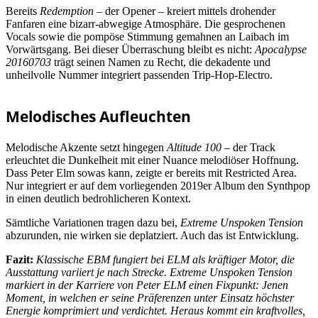
Bereits
Redemption
– der Opener – kreiert mittels drohender
Fanfaren eine bizarr-abwegige Atmosphäre. Die gesprochenen
Vocals sowie die pompöse Stimmung gemahnen an Laibach im
Vorwärtsgang. Bei dieser Überraschung bleibt es nicht:
Apocalypse
20160703
trägt seinen Namen zu Recht, die dekadente und
unheilvolle Nummer integriert passenden Trip-Hop-Electro.
Melodisches Aufleuchten
Melodische Akzente setzt hingegen
Altitude 100
– der Track
erleuchtet die Dunkelheit mit einer Nuance melodiöser Hoffnung.
Dass Peter Elm sowas kann, zeigte er bereits mit Restricted Area.
Nur integriert er auf dem vorliegenden 2019er Album den Synthpop
in einen deutlich bedrohlicheren Kontext.
Sämtliche Variationen tragen dazu bei,
Extreme Unspoken Tension
abzurunden, nie wirken sie deplatziert. Auch das ist Entwicklung.
Fazit:
Klassische EBM fungiert bei ELM als kräftiger Motor, die
Ausstattung variiert je nach Strecke. Extreme Unspoken Tension
markiert in der Karriere von Peter ELM einen Fixpunkt: Jenen
Moment, in welchen er seine Präferenzen unter Einsatz höchster
Energie komprimiert und verdichtet. Heraus kommt ein kraftvolles,