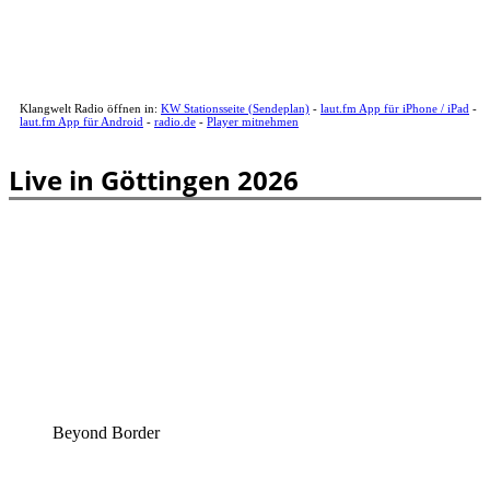
Klangwelt Radio öffnen in:
KW Stationsseite (Sendeplan)
-
laut.fm App für iPhone / iPad
-
laut.fm App für Android
-
radio.de
-
Player mitnehmen
Live in Göttingen 2026
Beyond Border