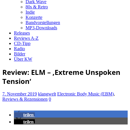
Dark Wave
80s & Retro
Indie
Konzerte
Bandvorstellungen
MP3-Downloads
Releases
Reviews A-Z
CD-Tipp
Radio
Bilder
Über KW
Review: ELM – ‚Extreme Unspoken
Tension‘
7. November 2019
klangwelt
Electronic Body Music (EBM)
,
Reviews & Rezensionen
0
teilen
teilen