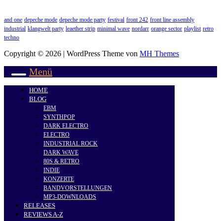
and one
depeche mode
depeche mode party
festival
front 242
front line assembly
industrial
klangwelt party
leaether strip
minimal wave
nordarr
orange sector
playlist
retro
techno
Copyright © 2026 | WordPress Theme von
MH Themes
Menü
HOME
BLOG
EBM
SYNTHPOP
DARK ELECTRO
ELECTRO
INDUSTRIAL ROCK
DARK WAVE
80S & RETRO
INDIE
KONZERTE
BANDVORSTELLUNGEN
MP3-DOWNLOADS
RELEASES
REVIEWS A-Z