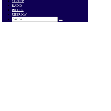
CD-TIPP
RADIO
BILDER
ÜBER KW
Search