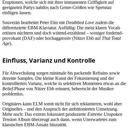
Eruptionen, welche sich mit ihrer immanenten Griffigkeit auf
geeigneten Partys nahtlos nach Genre-Größen wie Spetsnaz
einfügen lassen.
Souverän bearbeitet Peter Elm mit
Deathbed Love
zudem die
differenzierte EBM-Klaviatur. Auffällig: Die meist klaren Vocals
ertönen nüchtern und doch wütend-erzählend – weniger fordernd-
provokant (DAF) oder hochaggressiv (Nitzer Ebb auf
That Total
Age
).
Einfluss, Varianz und Kontrolle
Für Abwechslung sorgen minimale bis packende Refrains sowie
dezente Samples. Die kleine Kunst der Fokussierung und der
kontrollierten Varianz, welche in selektiven Momenten etwas an die
Belief
-Phase von Nitzer Ebb erinnert, beherrscht der Musiker
problemlos.
Originäres kann ELM somit nicht für sich reklamieren, wohl aber
Originelles – und den Anspruch der ambitionierten Umsetzung.
Mehr noch: Das extrem fokussiert produzierte
Extreme Unspoken
Tension
Album überzeugt auch dann, wenn Unerwartetes zum
klassischen EBM-Ansatz hinzutritt.