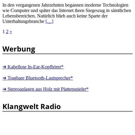
In den vergangenen Jahrzehnten begannen moderne Technologien
wie Computer und später das Internet ihren Siegeszug in sämtlichen
Lebensbereichen. Natürlich blieb auch keine Sparte der
Unterhaltungsbranche
[…]
Seitennummerierung
1
2
»
der
Werbung
Beiträge
➔ Kabellose In-Ear-Kopfhörer*
➔ Tragbare Bluetooth-Lautsprecher*
➔ Stereoanlagen aus Holz mit Plattenspieler*
Klangwelt Radio