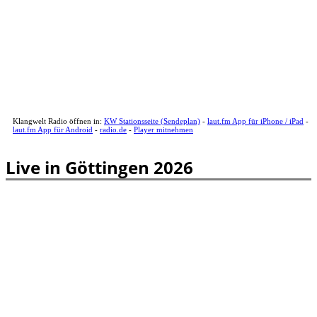
Klangwelt Radio öffnen in:
KW Stationsseite (Sendeplan)
-
laut.fm App für iPhone / iPad
-
laut.fm App für Android
-
radio.de
-
Player mitnehmen
Live in Göttingen 2026