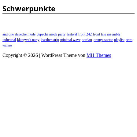
Schwerpunkte
and one
depeche mode
depeche mode party
festival
front 242
front line assembly
industrial
klangwelt party
leaether strip
minimal wave
nordarr
orange sector
playlist
retro
techno
Copyright © 2026 | WordPress Theme von
MH Themes