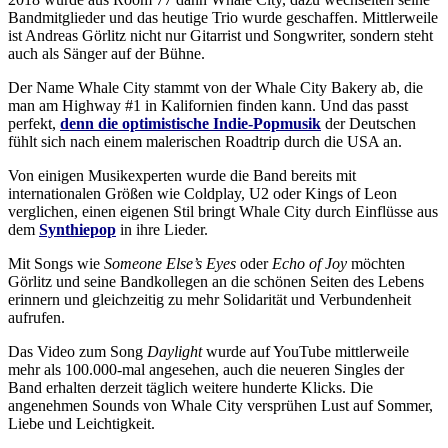
Bandmitglieder und das heutige Trio wurde geschaffen. Mittlerweile
ist Andreas Görlitz nicht nur Gitarrist und Songwriter, sondern steht
auch als Sänger auf der Bühne.
Der Name Whale City stammt von der Whale City Bakery ab, die
man am Highway #1 in Kalifornien finden kann. Und das passt
perfekt,
denn die optimistische Indie-Popmusik
der Deutschen
fühlt sich nach einem malerischen Roadtrip durch die USA an.
Von einigen Musikexperten wurde die Band bereits mit
internationalen Größen wie Coldplay, U2 oder Kings of Leon
verglichen, einen eigenen Stil bringt Whale City durch Einflüsse aus
dem
Synthiepop
in ihre Lieder.
Mit Songs wie
Someone Else’s Eyes
oder
Echo of Joy
möchten
Görlitz und seine Bandkollegen an die schönen Seiten des Lebens
erinnern und gleichzeitig zu mehr Solidarität und Verbundenheit
aufrufen.
Das Video zum Song
Daylight
wurde auf YouTube mittlerweile
mehr als 100.000-mal angesehen, auch die neueren Singles der
Band erhalten derzeit täglich weitere hunderte Klicks. Die
angenehmen Sounds von Whale City versprühen Lust auf Sommer,
Liebe und Leichtigkeit.