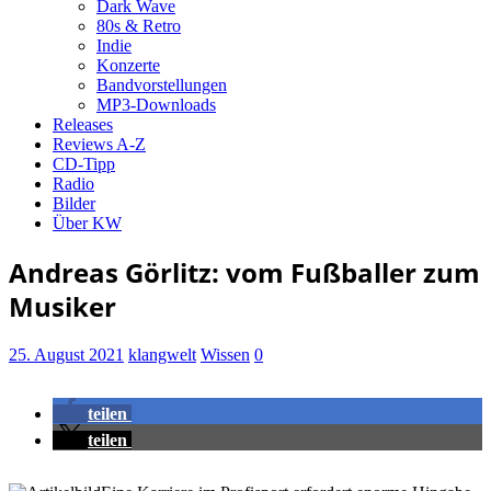
Dark Wave
80s & Retro
Indie
Konzerte
Bandvorstellungen
MP3-Downloads
Releases
Reviews A-Z
CD-Tipp
Radio
Bilder
Über KW
Andreas Görlitz: vom Fußballer zum
Musiker
25. August 2021
klangwelt
Wissen
0
teilen
teilen