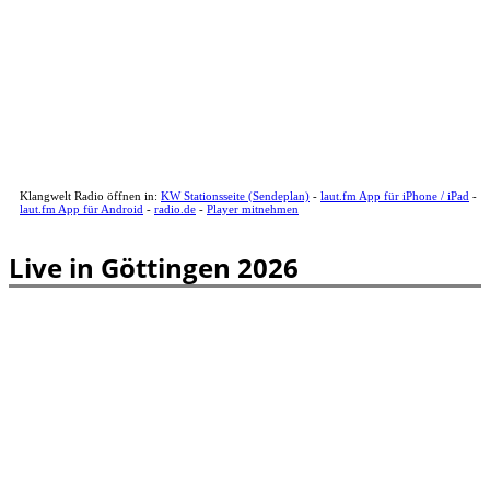
Klangwelt Radio öffnen in:
KW Stationsseite (Sendeplan)
-
laut.fm App für iPhone / iPad
-
laut.fm App für Android
-
radio.de
-
Player mitnehmen
Live in Göttingen 2026