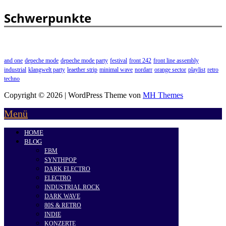
Schwerpunkte
and one
depeche mode
depeche mode party
festival
front 242
front line assembly
industrial
klangwelt party
leaether strip
minimal wave
nordarr
orange sector
playlist
retro
techno
Copyright © 2026 | WordPress Theme von
MH Themes
Menü
HOME
BLOG
EBM
SYNTHPOP
DARK ELECTRO
ELECTRO
INDUSTRIAL ROCK
DARK WAVE
80S & RETRO
INDIE
KONZERTE