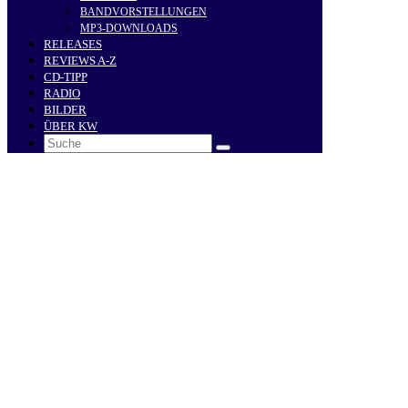
BANDVORSTELLUNGEN
MP3-DOWNLOADS
RELEASES
REVIEWS A-Z
CD-TIPP
RADIO
BILDER
ÜBER KW
Search