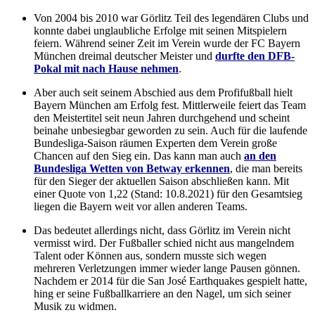
Von 2004 bis 2010 war Görlitz Teil des legendären Clubs und
konnte dabei unglaubliche Erfolge mit seinen Mitspielern
feiern. Während seiner Zeit im Verein wurde der FC Bayern
München dreimal deutscher Meister und
durfte den DFB-
Pokal mit nach Hause nehmen
.
Aber auch seit seinem Abschied aus dem Profifußball hielt
Bayern München am Erfolg fest. Mittlerweile feiert das Team
den Meistertitel seit neun Jahren durchgehend und scheint
beinahe unbesiegbar geworden zu sein. Auch für die laufende
Bundesliga-Saison räumen Experten dem Verein große
Chancen auf den Sieg ein. Das kann man auch
an den
Bundesliga Wetten von Betway erkennen
, die man bereits
für den Sieger der aktuellen Saison abschließen kann. Mit
einer Quote von 1,22 (Stand: 10.8.2021) für den Gesamtsieg
liegen die Bayern weit vor allen anderen Teams.
Das bedeutet allerdings nicht, dass Görlitz im Verein nicht
vermisst wird. Der Fußballer schied nicht aus mangelndem
Talent oder Können aus, sondern musste sich wegen
mehreren Verletzungen immer wieder lange Pausen gönnen.
Nachdem er 2014 für die San José Earthquakes gespielt hatte,
hing er seine Fußballkarriere an den Nagel, um sich seiner
Musik zu widmen.