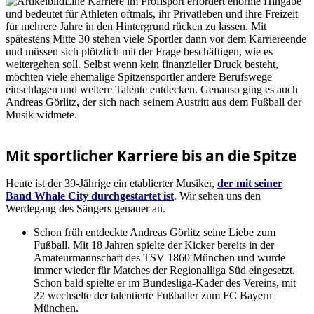
Eine Karriere im Profisport erfordert enorme Hingabe
und bedeutet für Athleten oftmals, ihr Privatleben und ihre Freizeit
für mehrere Jahre in den Hintergrund rücken zu lassen. Mit
spätestens Mitte 30 stehen viele Sportler dann vor dem Karriereende
und müssen sich plötzlich mit der Frage beschäftigen, wie es
weitergehen soll. Selbst wenn kein finanzieller Druck besteht,
möchten viele ehemalige Spitzensportler andere Berufswege
einschlagen und weitere Talente entdecken. Genauso ging es auch
Andreas Görlitz, der sich nach seinem Austritt aus dem Fußball der
Musik widmete.
Mit sportlicher Karriere bis an die Spitze
Heute ist der 39-Jährige ein etablierter Musiker,
der mit seiner
Band Whale City durchgestartet ist
. Wir sehen uns den
Werdegang des Sängers genauer an.
Schon früh entdeckte Andreas Görlitz seine Liebe zum
Fußball. Mit 18 Jahren spielte der Kicker bereits in der
Amateurmannschaft des TSV 1860 München und wurde
immer wieder für Matches der Regionalliga Süd eingesetzt.
Schon bald spielte er im Bundesliga-Kader des Vereins, mit
22 wechselte der talentierte Fußballer zum FC Bayern
München.