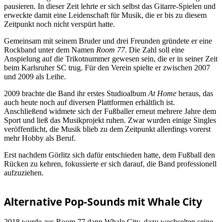
pausieren. In dieser Zeit lehrte er sich selbst das Gitarre-Spielen und
erweckte damit eine Leidenschaft für Musik, die er bis zu diesem
Zeitpunkt noch nicht verspürt hatte.
Gemeinsam mit seinem Bruder und drei Freunden gründete er eine
Rockband unter dem Namen
Room 77
. Die Zahl soll eine
Anspielung auf die Trikotnummer gewesen sein, die er in seiner Zeit
beim Karlsruher SC trug. Für den Verein spielte er zwischen 2007
und 2009 als Leihe.
2009 brachte die Band ihr erstes Studioalbum
At Home
heraus, das
auch heute noch auf diversen Plattformen erhältlich ist.
Anschließend widmete sich der Fußballer erneut mehrere Jahre dem
Sport und ließ das Musikprojekt ruhen. Zwar wurden einige Singles
veröffentlicht, die Musik blieb zu dem Zeitpunkt allerdings vorerst
mehr Hobby als Beruf.
Erst nachdem Görlitz sich dafür entschieden hatte, dem Fußball den
Rücken zu kehren, fokussierte er sich darauf, die Band professionell
aufzuziehen.
Alternative Pop-Sounds mit Whale City
2018 wurde aus Room 77 dann Whale City, dazu wechselten seine