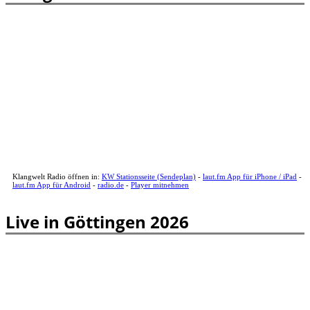
Klangwelt Radio öffnen in:
KW Stationsseite (Sendeplan)
-
laut.fm App für iPhone / iPad
-
laut.fm App für Android
-
radio.de
-
Player mitnehmen
Live in Göttingen 2026