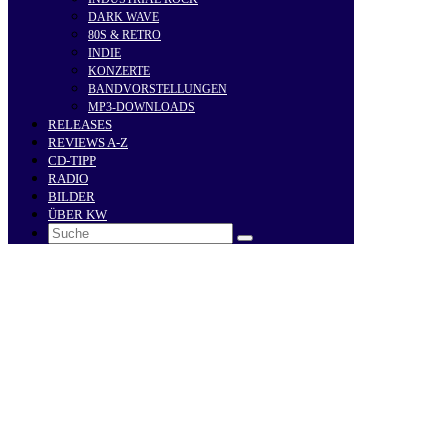
DARK WAVE
80S & RETRO
INDIE
KONZERTE
BANDVORSTELLUNGEN
MP3-DOWNLOADS
RELEASES
REVIEWS A-Z
CD-TIPP
RADIO
BILDER
ÜBER KW
Search