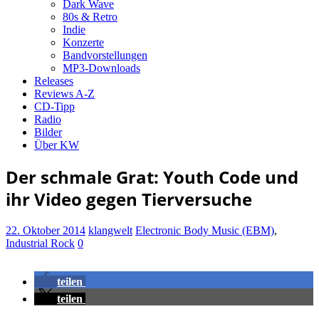
Dark Wave
80s & Retro
Indie
Konzerte
Bandvorstellungen
MP3-Downloads
Releases
Reviews A-Z
CD-Tipp
Radio
Bilder
Über KW
Der schmale Grat: Youth Code und
ihr Video gegen Tierversuche
22. Oktober 2014
klangwelt
Electronic Body Music (EBM)
,
Industrial Rock
0
teilen
teilen