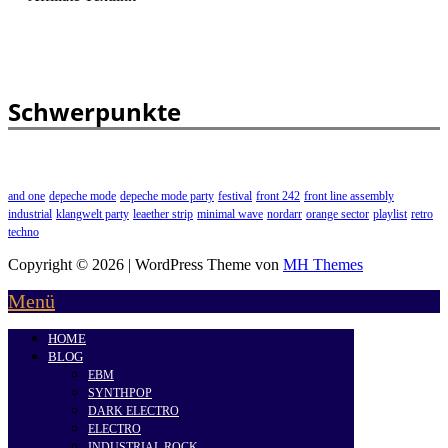
Schwerpunkte
and one
depeche mode
depeche mode party
festival
front 242
front line assembly
industrial
klangwelt party
leaether strip
minimal wave
nordarr
orange sector
playlist
retro
techno
Copyright © 2026 | WordPress Theme von
MH Themes
Menü
HOME
BLOG
EBM
SYNTHPOP
DARK ELECTRO
ELECTRO
INDUSTRIAL ROCK