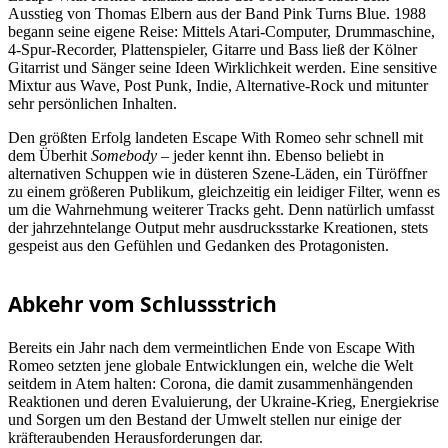
Ausstieg von Thomas Elbern aus der Band Pink Turns Blue. 1988
begann seine eigene Reise: Mittels Atari-Computer, Drummaschine,
4-Spur-Recorder, Plattenspieler, Gitarre und Bass ließ der Kölner
Gitarrist und Sänger seine Ideen Wirklichkeit werden. Eine sensitive
Mixtur aus Wave, Post Punk, Indie, Alternative-Rock und mitunter
sehr persönlichen Inhalten.
Den größten Erfolg landeten Escape With Romeo sehr schnell mit
dem Überhit
Somebody
– jeder kennt ihn. Ebenso beliebt in
alternativen Schuppen wie in düsteren Szene-Läden, ein Türöffner
zu einem größeren Publikum, gleichzeitig ein leidiger Filter, wenn es
um die Wahrnehmung weiterer Tracks geht. Denn natürlich umfasst
der jahrzehntelange Output mehr ausdrucksstarke Kreationen, stets
gespeist aus den Gefühlen und Gedanken des Protagonisten.
Abkehr vom Schlussstrich
Bereits ein Jahr nach dem vermeintlichen Ende von Escape With
Romeo setzten jene globale Entwicklungen ein, welche die Welt
seitdem in Atem halten: Corona, die damit zusammenhängenden
Reaktionen und deren Evaluierung, der Ukraine-Krieg, Energiekrise
und Sorgen um den Bestand der Umwelt stellen nur einige der
kräfteraubenden Herausforderungen dar.