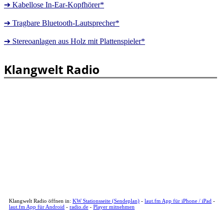
➔ Kabellose In-Ear-Kopfhörer*
➔ Tragbare Bluetooth-Lautsprecher*
➔ Stereoanlagen aus Holz mit Plattenspieler*
Klangwelt Radio
Klangwelt Radio öffnen in:
KW Stationsseite (Sendeplan)
-
laut.fm App für iPhone / iPad
-
laut.fm App für Android
-
radio.de
-
Player mitnehmen