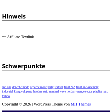
Hinweis
*= Affiliate Textlink
Schwerpunkte
and one
depeche mode
depeche mode party
festival
front 242
front line assembly
industrial
klangwelt party
leaether strip
minimal wave
nordarr
orange sector
playlist
retro
techno
Copyright © 2026 | WordPress Theme von
MH Themes