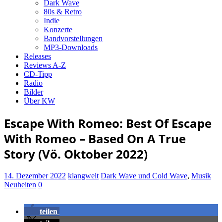
Dark Wave
80s & Retro
Indie
Konzerte
Bandvorstellungen
MP3-Downloads
Releases
Reviews A-Z
CD-Tipp
Radio
Bilder
Über KW
Escape With Romeo: Best Of Escape
With Romeo – Based On A True
Story (Vö. Oktober 2022)
14. Dezember 2022
klangwelt
Dark Wave und Cold Wave
,
Musik
Neuheiten
0
teilen