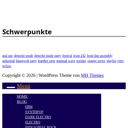
Schwerpunkte
and one
depeche mode
depeche mode party
festival
front 242
front line assembly
industrial
klangwelt party
leaether strip
minimal wave
nordarr
orange sector
playlist
retro
techno
Copyright © 2026 | WordPress Theme von
MH Themes
Menü
HOME
BLOG
EBM
SYNTHPOP
DARK ELECTRO
ELECTRO
INDUSTRIAL ROCK