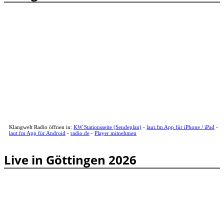
Klangwelt Radio öffnen in:
KW Stationsseite (Sendeplan)
-
laut.fm App für iPhone / iPad
-
laut.fm App für Android
-
radio.de
-
Player mitnehmen
Live in Göttingen 2026