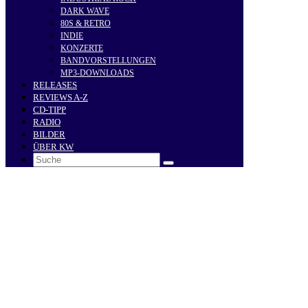
DARK WAVE
80S & RETRO
INDIE
KONZERTE
BANDVORSTELLUNGEN
MP3-DOWNLOADS
RELEASES
REVIEWS A-Z
CD-TIPP
RADIO
BILDER
ÜBER KW
Search