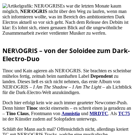
Es war die letzten Monate kaum
möglich,
NER\OGRIS
nicht über den Weg zu laufen, wenn man
sich informieren wollte, was im Bereich des ambitionierten Dark
Electros aktuell so vor sich geht. Nach dem Release des Debüts ist
klar: Es lohnt sich, einen genauen Blick auf die ungewöhnliche
Zusammenarbeit zweier verdienter Musiker zu werfen.
NER\OGRIS – von der Soloidee zum Dark-
Electro-Duo
Tinoc und Kain agieren als NER\OGRIS. Sie brachten es scheinbar
mühelos fertig, zeitnah beim namhaften Label
Dependent
zu
landen. Dieses ließ es sich nicht nehmen, das erste Album von
NER\OGRIS –
I Am The Shadow – I Am The Light
– als Lichtblick
für die Dark-Electro-Welt anzukündigen.
Doch hier erfolgt kein wie auch immer gearteter Newcomer-Push.
Denn hinter
Tinoc
steckt einerseits – es schreit einen ja geradezu an
–
Tino Claus
, Frontmann von
Amnistia
und
MRDTC
. Als
TC75
ist der Künstler zudem auf Solopfaden unterwegs.
Schläft der Mann auch mal? Offensichtlich nicht, allerdings kreiert
TC mit NER\OGRIS Tracks, welche eine musikalische