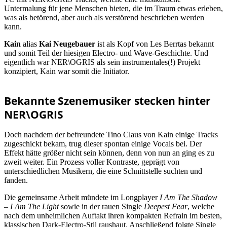
Untermalung für jene Menschen bieten, die im Traum etwas erleben,
was als betörend, aber auch als verstörend beschrieben werden
kann.
Kain
alias
Kai Neugebauer
ist als Kopf von Les Berrtas bekannt
und somit Teil der hiesigen Electro- und Wave-Geschichte. Und
eigentlich war NER\OGRIS als sein instrumentales(!) Projekt
konzipiert, Kain war somit die Initiator.
Bekannte Szenemusiker stecken hinter
NER\OGRIS
Doch nachdem der befreundete Tino Claus von Kain einige Tracks
zugeschickt bekam, trug dieser spontan einige Vocals bei. Der
Effekt hätte größer nicht sein können, denn von nun an ging es zu
zweit weiter. Ein Prozess voller Kontraste, geprägt von
unterschiedlichen Musikern, die eine Schnittstelle suchten und
fanden.
Die gemeinsame Arbeit mündete im Longplayer
I Am The Shadow
– I Am The Light
sowie in der rauen Single
Deepest Fear
, welche
nach dem unheimlichen Auftakt ihren kompakten Refrain im besten,
klassischen Dark-Electro-Stil raushaut. Anschließend folgte Single