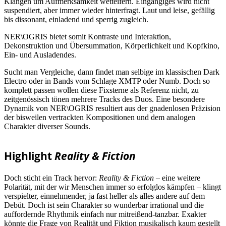
Klängen um Aufmerksamkeit wetteifern. Eingängiges wird nicht
suspendiert, aber immer wieder hinterfragt. Laut und leise, gefällig
bis dissonant, einladend und sperrig zugleich.
NER\OGRIS bietet somit Kontraste und Interaktion,
Dekonstruktion und Übersummation, Körperlichkeit und Kopfkino,
Ein- und Ausladendes.
Sucht man Vergleiche, dann findet man selbige im klassischen Dark
Electro oder in Bands vom Schlage XMTP oder Numb. Doch so
komplett passen wollen diese Fixsterne als Referenz nicht, zu
zeitgenössisch tönen mehrere Tracks des Duos. Eine besondere
Dynamik von NER\OGRIS resultiert aus der gnadenlosen Präzision
der bisweilen vertrackten Kompositionen und dem analogen
Charakter diverser Sounds.
Highlight
Reality & Fiction
Doch sticht ein Track hervor:
Reality & Fiction
– eine weitere
Polarität, mit der wir Menschen immer so erfolglos kämpfen – klingt
verspielter, einnehmender, ja fast heller als alles andere auf dem
Debüt. Doch ist sein Charakter so wunderbar irrational und die
auffordernde Rhythmik einfach nur mitreißend-tanzbar. Exakter
könnte die Frage von Realität und Fiktion musikalisch kaum gestellt