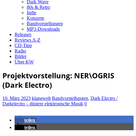
Dark Wave
80s & Retro
Indie
Konzerte
Bandvorstellungen
MP3-Downloads
Releases
Reviews A-Z
CD-Tipp
Radio
Bilder
Über KW
Projektvorstellung: NER\OGRIS
(Dark Electro)
10. März 2023
klangwelt
Bandvorstellungen
,
Dark Electro /
Darkelectro – düstere elektronische Musik
0
teilen
teilen