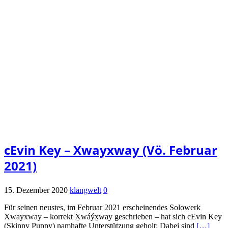
cEvin Key – Xwayxway (Vö. Februar
2021)
15. Dezember 2020
klangwelt
0
Für seinen neustes, im Februar 2021 erscheinendes Solowerk
Xwayxway – korrekt X̱wáýx̱way geschrieben – hat sich cEvin Key
(Skinny Puppy) namhafte Unterstützung geholt: Dabei sind
[…]