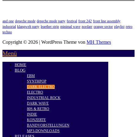
and one
depeche mode
depeche mode party
festival
front 242
front line assembly
industrial
klangwelt party
leaether strip
minimal wave
nordarr
orange sector
playlist
retro
techno
Copyright © 2026 | WordPress Theme von
MH Themes
Menü
HOME
BLOG
EBM
SYNTHPOP
DARK ELECTRO
ELECTRO
INDUSTRIAL ROCK
DARK WAVE
80S & RETRO
INDIE
KONZERTE
BANDVORSTELLUNGEN
MP3-DOWNLOADS
RELEASES