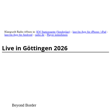
Klangwelt Radio öffnen in:
KW Stationsseite (Sendeplan)
-
laut.fm App für iPhone / iPad
-
laut.fm App für Android
-
radio.de
-
Player mitnehmen
Live in Göttingen 2026
Beyond Border