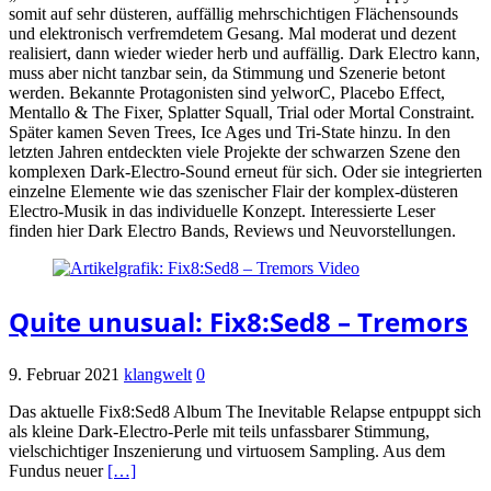
somit auf sehr düsteren, auffällig mehrschichtigen Flächensounds
und elektronisch verfremdetem Gesang. Mal moderat und dezent
realisiert, dann wieder wieder herb und auffällig. Dark Electro kann,
muss aber nicht tanzbar sein, da Stimmung und Szenerie betont
werden. Bekannte Protagonisten sind yelworC, Placebo Effect,
Mentallo & The Fixer, Splatter Squall, Trial oder Mortal Constraint.
Später kamen Seven Trees, Ice Ages und Tri-State hinzu. In den
letzten Jahren entdeckten viele Projekte der schwarzen Szene den
komplexen Dark-Electro-Sound erneut für sich. Oder sie integrierten
einzelne Elemente wie das szenischer Flair der komplex-düsteren
Electro-Musik in das individuelle Konzept. Interessierte Leser
finden hier Dark Electro Bands, Reviews und Neuvorstellungen.
Quite unusual: Fix8:Sed8 – Tremors
9. Februar 2021
klangwelt
0
Das aktuelle Fix8:Sed8 Album The Inevitable Relapse entpuppt sich
als kleine Dark-Electro-Perle mit teils unfassbarer Stimmung,
vielschichtiger Inszenierung und virtuosem Sampling. Aus dem
Fundus neuer
[…]