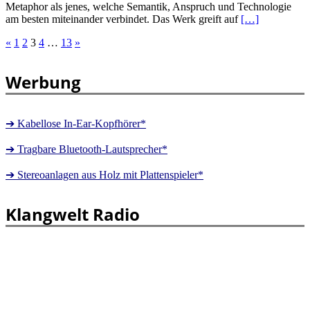
Metaphor als jenes, welche Semantik, Anspruch und Technologie
am besten miteinander verbindet. Das Werk greift auf
[…]
Seitennummerierung
«
1
2
3
4
…
13
»
der
Werbung
Beiträge
➔ Kabellose In-Ear-Kopfhörer*
➔ Tragbare Bluetooth-Lautsprecher*
➔ Stereoanlagen aus Holz mit Plattenspieler*
Klangwelt Radio